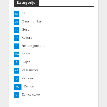
Kategorije
BIH
620
Crna hronika
98
Gosti
76
Kultura
189
Nekategorisano
3
Sport
596
Svijet
7
Vaši snimci
67
Zabava
104
Zenica
1.901
Zenica uživo
9