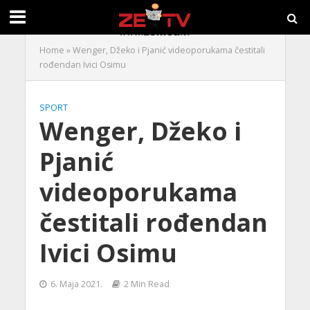
Home
»
Wenger, Džeko i Pjanić videoporukama čestitali
rođendan Ivici Osimu
SPORT
Wenger, Džeko i
Pjanić
videoporukama
čestitali rođendan
Ivici Osimu
6. Maja 2021.
2 Min Read