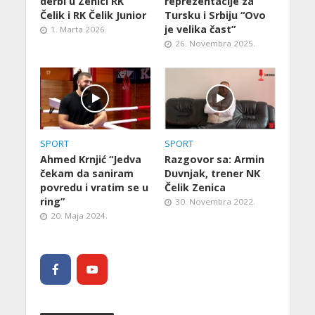
derbi u Zenici RK
reprezentacije za
Čelik i RK Čelik Junior
Tursku i Srbiju “Ovo
je velika čast”
1. Marta 2026.
26. Novembra 2025.
SPORT
SPORT
Ahmed Krnjić “Jedva
Razgovor sa: Armin
čekam da saniram
Duvnjak, trener NK
povredu i vratim se u
Čelik Zenica
ring”
30. Novembra 2022.
20. Maja 2024.