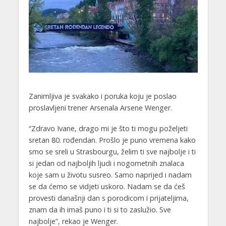
Zanimljiva je svakako i poruka koju je poslao
proslavljeni trener Arsenala Arsene Wenger.
“Zdravo Ivane, drago mi je što ti mogu poželjeti
sretan 80. rođendan. Prošlo je puno vremena kako
smo se sreli u Strasbourgu, želim ti sve najbolje i ti
si jedan od najboljih ljudi i nogometnih znalaca
koje sam u životu susreo. Samo naprijed i nadam
se da ćemo se vidjeti uskoro. Nadam se da ćeš
provesti današnji dan s porodicom i prijateljima,
znam da ih imaš puno i ti si to zaslužio. Sve
najbolje”, rekao je Wenger.