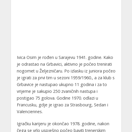
Ivica Osim je rođen u Sarajevu 1941. godine. Kako
je odrastao na Grbavici, aktivno je počeo trenirati
nogomet u Željezničaru. Po izlasku iz juniora počeo
je igrati za prvi tim u sezoni 1959/1960., a za klub s
Grbavice je nastupao ukupno 11 godina i za to
vrijeme je sakupio 250 zvaničnih nastupa i
postigao 75 golova. Godine 1970. odlazi u
Francusku, gdje je igrao za Strasbourg, Sedan i
Valenciennes.
Igračku karijeru je okončao 1978. godine, nakon
čega se vrlo uspješno počeo baviti trenerskim