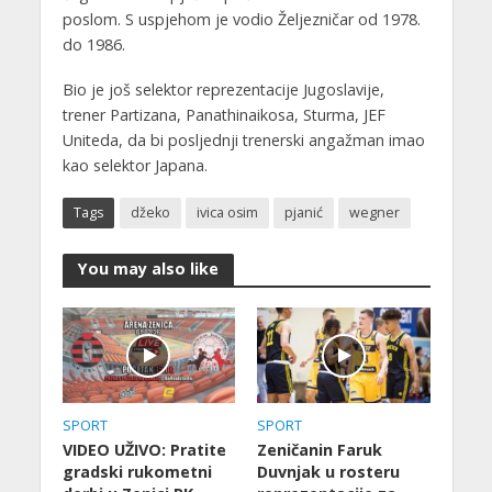
poslom. S uspjehom je vodio Željezničar od 1978.
do 1986.
Bio je još selektor reprezentacije Jugoslavije,
trener Partizana, Panathinaikosa, Sturma, JEF
Uniteda, da bi posljednji trenerski angažman imao
kao selektor Japana.
Tags
džeko
ivica osim
pjanić
wegner
You may also like
SPORT
SPORT
VIDEO UŽIVO: Pratite
Zeničanin Faruk
gradski rukometni
Duvnjak u rosteru