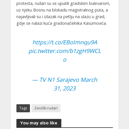
protesta, rudari su se uputili gradskim bulevarom,
uz rijeku Bosnu na blokadu magistralnog puta, a
najavljivali su i izlazak na petlju na ulazu u grad,
gdje se nalazi kuća gradonačelnika Kasumovića.
https://t.co/EBoImnqu9A
pic.twitter.com/b1zgH9WCL
o
— TV N1 Sarajevo
March
31, 2023
Tags
Zenički rudari
You may also like