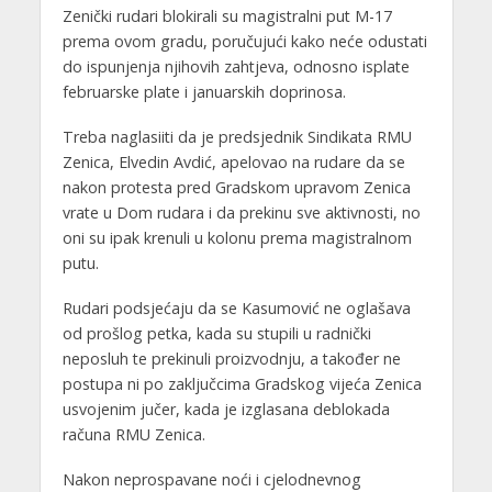
Zenički rudari blokirali su magistralni put M-17
prema ovom gradu, poručujući kako neće odustati
do ispunjenja njihovih zahtjeva, odnosno isplate
februarske plate i januarskih doprinosa.
Treba naglasiiti da je predsjednik Sindikata RMU
Zenica, Elvedin Avdić, apelovao na rudare da se
nakon protesta pred Gradskom upravom Zenica
vrate u Dom rudara i da prekinu sve aktivnosti, no
oni su ipak krenuli u kolonu prema magistralnom
putu.
Rudari podsjećaju da se Kasumović ne oglašava
od prošlog petka, kada su stupili u radnički
neposluh te prekinuli proizvodnju, a također ne
postupa ni po zaključcima Gradskog vijeća Zenica
usvojenim jučer, kada je izglasana deblokada
računa RMU Zenica.
Nakon neprospavane noći i cjelodnevnog