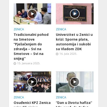
ZENICA
ZENICA
Tradicionalni pohod
Univerzitet u Zenici u
na Smetove
krizi: Sporne plate,
“Pješačenjem do
autonomija i sukobi
zdravlja – Svi na
sa Vladom ZDK
Smetove – Svi na
16. Jula 2025.
snijeg”
15. Januara 2025.
ZENICA
ZENICA
Osuđenici KPZ Zenica
“Dan u životu hafiza”