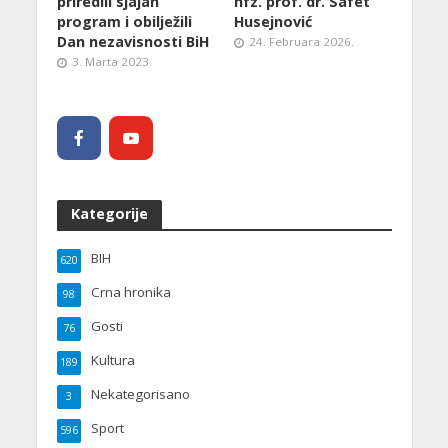
priredili sjajan
hfz. prof. dr. Safet
program i obilježili
Husejnović
Dan nezavisnosti BiH
24. Februara 2026.
3. Marta 2023.
Kategorije
BIH
620
Crna hronika
98
Gosti
76
Kultura
189
Nekategorisano
3
Sport
596