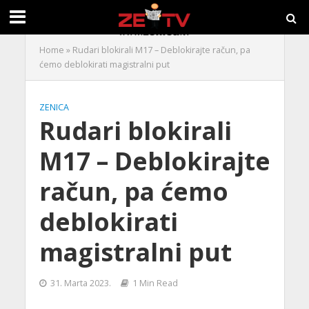
Home
»
Rudari blokirali M17 – Deblokirajte račun, pa
ćemo deblokirati magistralni put
ZENICA
Rudari blokirali
M17 – Deblokirajte
račun, pa ćemo
deblokirati
magistralni put
31. Marta 2023.
1 Min Read