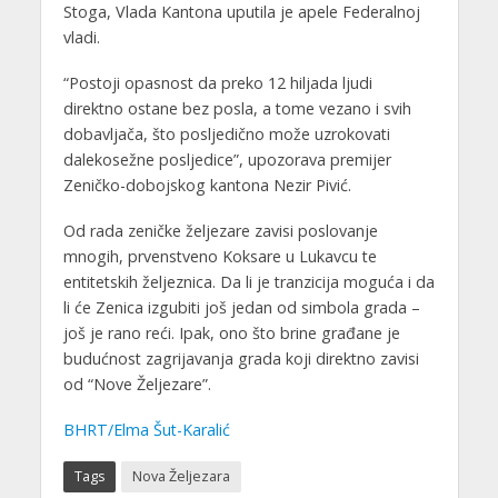
Stoga, Vlada Kantona uputila je apele Federalnoj
vladi.
“Postoji opasnost da preko 12 hiljada ljudi
direktno ostane bez posla, a tome vezano i svih
dobavljača, što posljedično može uzrokovati
dalekosežne posljedice”, upozorava premijer
Zeničko-dobojskog kantona Nezir Pivić.
Od rada zeničke željezare zavisi poslovanje
mnogih, prvenstveno Koksare u Lukavcu te
entitetskih željeznica. Da li je tranzicija moguća i da
li će Zenica izgubiti još jedan od simbola grada –
još je rano reći. Ipak, ono što brine građane je
budućnost zagrijavanja grada koji direktno zavisi
od “Nove Željezare”.
BHRT/Elma Šut-Karalić
Tags
Nova Željezara