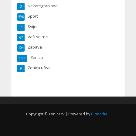
Nekategorisano
3
Sport
596
Svijet
7
Vaši snimci
67
Zabava
104
Zenica
1.898
Zenica uživo
9
Copyright © zenica.tv | Powered by
PRmedia