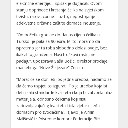
električne energije… Spisak je dugačak. Ovom
stanju doprinose i kretanja čelika na svjetskom
tržištu, ratovi, carine – uz to, nepostojanje
adekvatne državne zaštite domaće industrije.
“Od početka godine do danas cijena čelika u
Turskoj je pala za 90 eura. Mi to moramo da
ispratimo jer ta roba slobodno dolazi ovdje, bez
ikakvih ograničenja. Naši troškovi rastu, ne
padaju”, upozorava Saša Božić, direktor prodaje i
marketinga “Nove Željezare” Zenica.
“Morat će se donijeti još jedna uredba, nadamo se
da ćemo uspjeti to izgurati. To je uredba koja bi
definisala standarde kvaliteta i koja bi zatvorila ulaz
materijala, odnosno čelicima koji nisu
zadovoljavajućeg kvaliteta i bila vjetar u leđa
domačim proizvođačima”, izjavio je Almin
Mališević iz Privredne komore Federacije BiH.