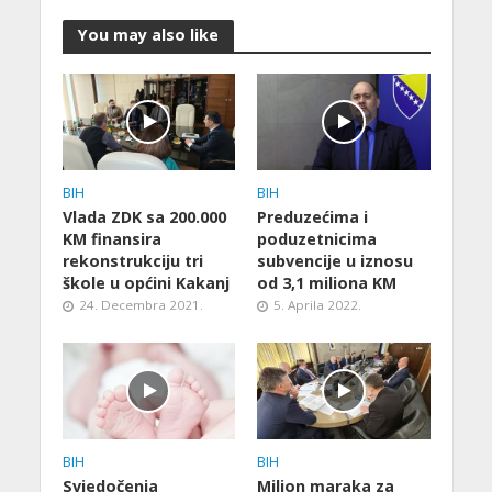
You may also like
BIH
BIH
Vlada ZDK sa 200.000
Preduzećima i
KM finansira
poduzetnicima
rekonstrukciju tri
subvencije u iznosu
škole u općini Kakanj
od 3,1 miliona KM
24. Decembra 2021.
5. Aprila 2022.
BIH
BIH
Svjedočenja
Milion maraka za