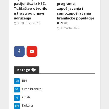
pacijentica iz KBZ,
programe
Tužilaštvo otvorilo
zapošljavanja i
istragu po prijavi
samozapošljavanja
udruženja
branilačke populacije
u ZDK
2. Oktobra 2023.
4. Marta 2022.
Kategorije
BIH
620
Crna hronika
98
Gosti
76
Kultura
189