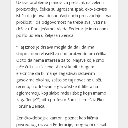
Uz sve probleme planovi za prelazak na zelenu
proizvodnju čelika su ugroženi. Ipak, eko-aktivisti
ističu da je ovaj dosadašnji način proizvodnje stvar
prošlosti i da odgovornost ne treba svaljivati na
državu. Podsjećamo, Vlada Federacije ima osam
posto udjela u Željezari Zenica.
“Taj iznos je država mogla da da i da ima
stopostotno vlasništvo nad proizvodnjom čelika.
Očito da nema interesa za to. Najave koje smo
juče čuli nisu ‘zelene’. Ako vi kupite bagere
električne da bi manje zagađivali izduvnim
gasovima okolinu, zašto se taj novac ne uloži,
recimo, u održavanje gazočistke ili filtera na
aglomeraciji, koji slabo rade i zbog kojih imamo
zagađenje?”, pita profesor Samir Lemeš iz Eko
Foruma Zenica.
Zeničko-dobojski kanton, poznat kao kičma
privrednog razvoja Federacije, mogao bi oslabiti.