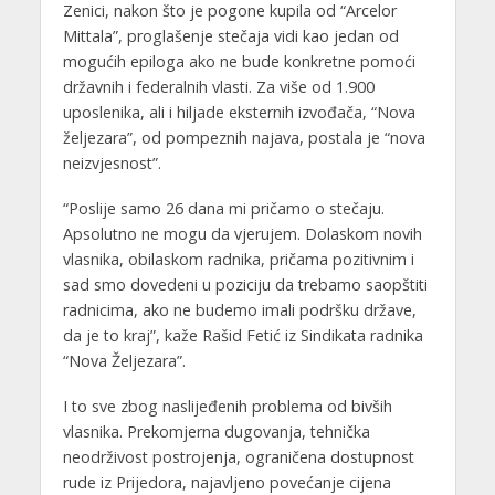
Zenici, nakon što je pogone kupila od “Arcelor
Mittala”, proglašenje stečaja vidi kao jedan od
mogućih epiloga ako ne bude konkretne pomoći
državnih i federalnih vlasti. Za više od 1.900
uposlenika, ali i hiljade eksternih izvođača, “Nova
željezara”, od pompeznih najava, postala je “nova
neizvjesnost”.
“Poslije samo 26 dana mi pričamo o stečaju.
Apsolutno ne mogu da vjerujem. Dolaskom novih
vlasnika, obilaskom radnika, pričama pozitivnim i
sad smo dovedeni u poziciju da trebamo saopštiti
radnicima, ako ne budemo imali podršku države,
da je to kraj”, kaže Rašid Fetić iz Sindikata radnika
“Nova Željezara”.
I to sve zbog naslijeđenih problema od bivših
vlasnika. Prekomjerna dugovanja, tehnička
neodrživost postrojenja, ograničena dostupnost
rude iz Prijedora, najavljeno povećanje cijena