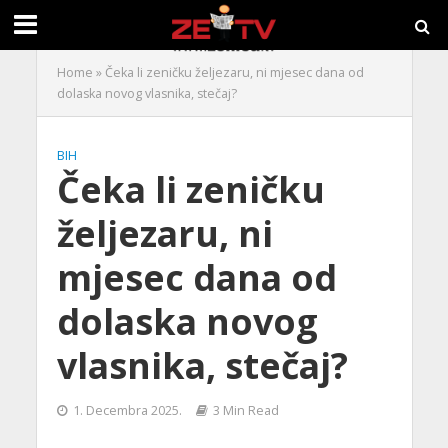
Home
»
Čeka li zeničku željezaru, ni mjesec dana od
dolaska novog vlasnika, stečaj?
BIH
Čeka li zeničku
željezaru, ni
mjesec dana od
dolaska novog
vlasnika, stečaj?
1. Decembra 2025.
3 Min Read