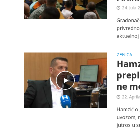
24. Jula 
Gradonače
privredno
aktuelnoj s
ZENICA
Hamzi
prepl
ne mo
22. April
Hamzić o 
uvozom, n
jutros u s