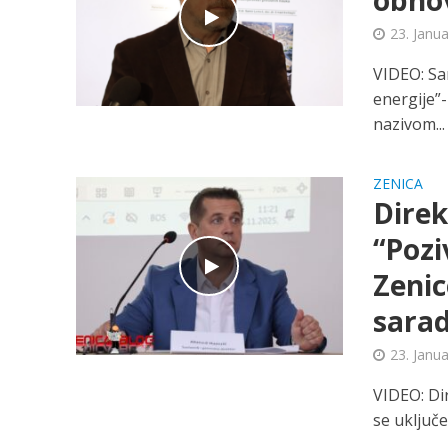
obnov
23. Janu
VIDEO: Sa
energije”-
nazivom...
ZENICA
Direk
“Pozi
Zenic
sarad
23. Janu
VIDEO: Di
se uključe