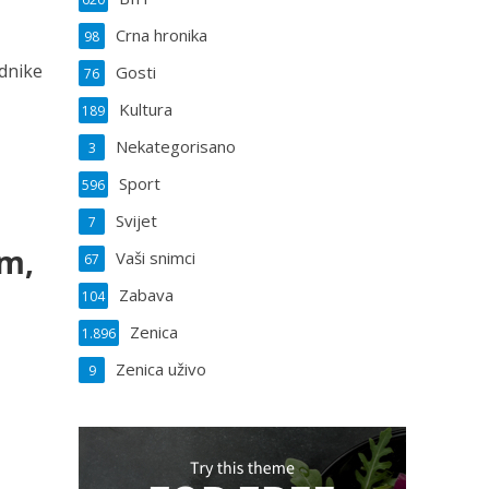
Crna hronika
98
dnike
Gosti
76
Kultura
189
Nekategorisano
3
Sport
596
Svijet
7
om,
Vaši snimci
67
Zabava
104
Zenica
1.896
Zenica uživo
9