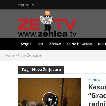
Impressum
SVIJET
BIH
ZENICA
CRNA HRONIKA
KUL
Home
»
Nova Željezara
Tag - Nova Željezara
ZENICA
Kasum
“Grad
radni