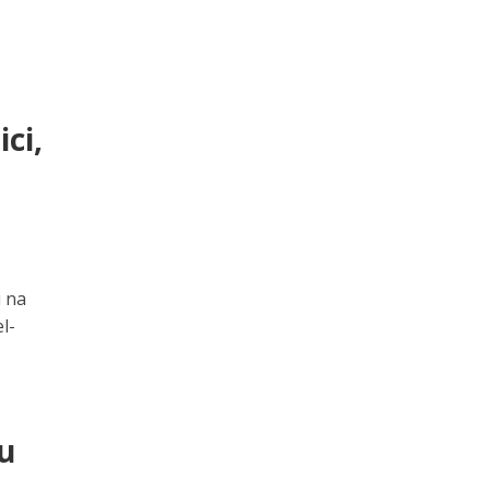
ci,
i na
l-
u