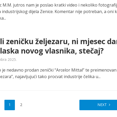
c M.M. jutros nam je poslao kratki video i nekoliko fotografi
industrijskog dijela Zenice. Komentar nije potreban, a oni k
a...
li zeničku željezaru, ni mjesec d
laska novog vlasnika, stečaj?
bra 2025.
 je nedavno prodan zenički “Arcelor Mittal” te preimenovan
ezara”, najavljujući tako procvat industrije čelika u...
1
2
NEXT