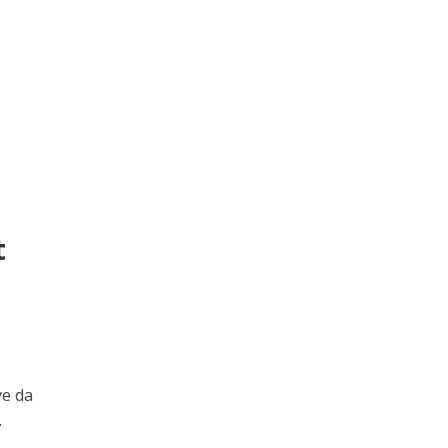
t
ve da
.