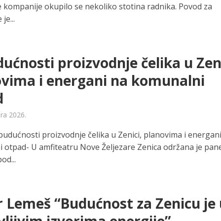
e kompanije okupilo se nekoliko stotina radnika. Povod za
je...
ućnosti proizvodnje čelika u Zeni
vima i energani na komunalni
d
ara 2026.
budućnosti proizvodnje čelika u Zenici, planovima i energan
 otpad- U amfiteatru Nove Željezare Zenica održana je pane
od...
 Lemeš “Budućnost za Zenicu je 