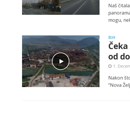
Naš čitala
panorama 
mogu, nek
BIH
Čeka 
od do
1. Decem
Nakon što
“Nova Želj