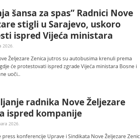
ja šansa za spas” Radnici Nove
zare stigli u Sarajevo, uskoro
sti ispred Vijeća ministara
a 2026.
ove Željezare Zenica jutros su autobusima krenuli prema
gdje će protestovati ispred zgrade Vijeća ministara Bosne i
e uoči...
janje radnika Nove Željezare
a ispred kompanije
uara 2026.
e press konferencije Uprave i Sindikata Nove Željezare Zeni