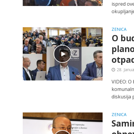
ispred ov
okupljanje 
ZENICA
O bud
plano
otpa
28. Janu
VIDEO: O 
komunalni
diskusija p
ZENICA
Samir