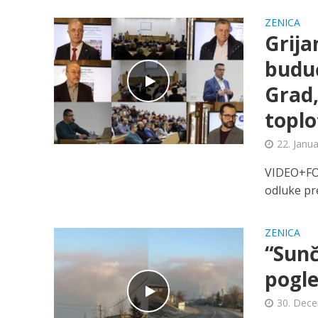
ZENICA
Grija
buduć
Grad,
toplo
22. Janu
VIDEO+FOT
odluke pre
ZENICA
“Sunč
pogl
30. Dece