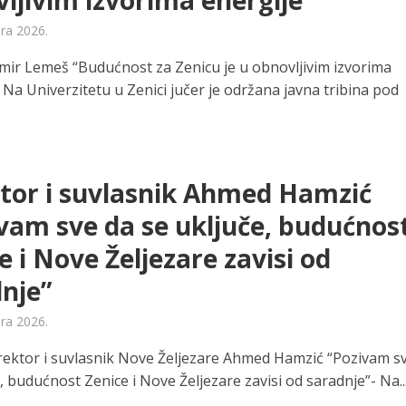
ljivim izvorima energije”
ara 2026.
mir Lemeš “Budućnost za Zenicu je u obnovljivim izvorima
 Na Univerzitetu u Zenici jučer je održana javna tribina pod
tor i suvlasnik Ahmed Hamzić
vam sve da se uključe, budućnos
e i Nove Željezare zavisi od
nje”
ara 2026.
rektor i suvlasnik Nove Željezare Ahmed Hamzić “Pozivam s
, budućnost Zenice i Nove Željezare zavisi od saradnje”- Na..