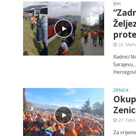
BIH
“Zadn
Želje
prote
23. Mart
Radnici N
Sarajevu, 
Hercegovin
ZENICA
Okupl
Zenic
27. Febr
Za vrijem