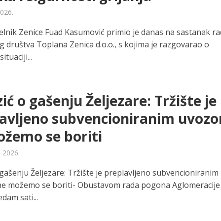
2026.
lnik Zenice Fuad Kasumović primio je danas na sastanak ra
g društva Toplana Zenica d.o.o., s kojima je razgovarao o
ituaciji...
ć o gašenju Željezare: Tržište je
avljeno subvencioniranim uvoz
žemo se boriti
a 2026.
gašenju Željezare: Tržište je preplavljeno subvencioniranim
e možemo se boriti- Obustavom rada pogona Aglomeracije
edam sati...