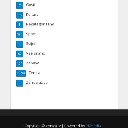
Gosti
76
Kultura
189
Nekategorisano
3
Sport
596
Svijet
7
Vaši snimci
67
Zabava
104
Zenica
1.898
Zenica uživo
9
Copyright © zenica.tv | Powered by
PRmedia