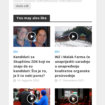
vlada zdk
You may also like
BIH
BIH
Kandidati za
INZ i Malak Farma će
Skupštinu ZDK koji ne
unaprijediti saradnju
znaju da su
u unapređenju
kandidati: Šta je to,
kvalitetne organske
je li to neki porez?
proizvodnje
14. Augusta 2022.
17. Decembra 2021.