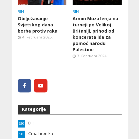
BIH
BIH
Obilježavanje
Armin Muzaferija na
Svjetskog dana
turneji po Velikoj
borbe protiv raka
Britaniji, prihod od
koncerata ide za
4. Februara 2025.
pomoć narodu
Palestine
7. Februara 2024.
Kategorije
BIH
620
Crna hronika
98