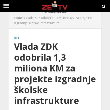
Home
»
Vlada ZDK odobrila 1,3 miliona KM za projekte
izgradnje školske infrastrukture
BIH
Vlada ZDK
odobrila 1,3
miliona KM za
projekte izgradnje
školske
infrastrukture