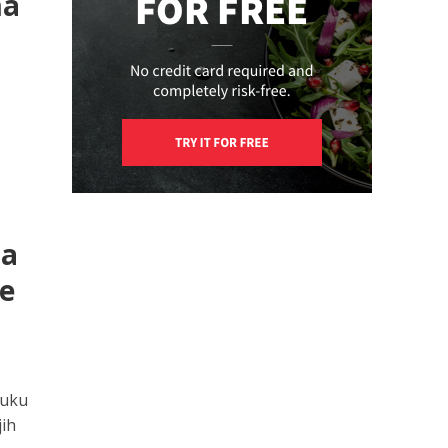
ma
la
he
luku
jih