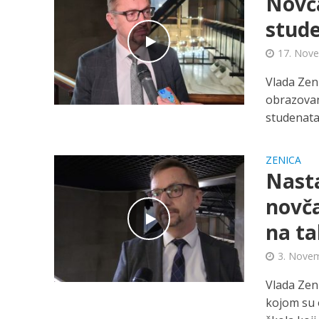
Novč
stud
17. Nov
Vlada Zen
obrazovan
studenata k
ZENICA
Nasta
novča
na t
3. Novem
Vlada Zen
kojom su 