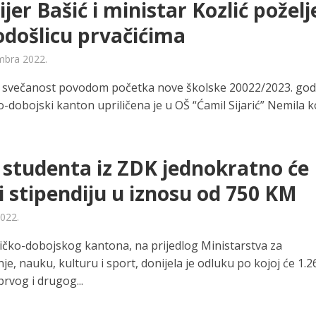
jer Bašić i ministar Kozlić poželje
došlicu prvačićima
mbra 2022.
 svečanost povodom početka nove školske 20022/2023. god
-dobojski kanton upriličena je u OŠ “Ćamil Sijarić” Nemila ko
 studenta iz ZDK jednokratno će
i stipendiju u iznosu od 750 KM
2022.
ičko-dobojskog kantona, na prijedlog Ministarstva za
e, nauku, kulturu i sport, donijela je odluku po kojoj će 1.2
rvog i drugog...