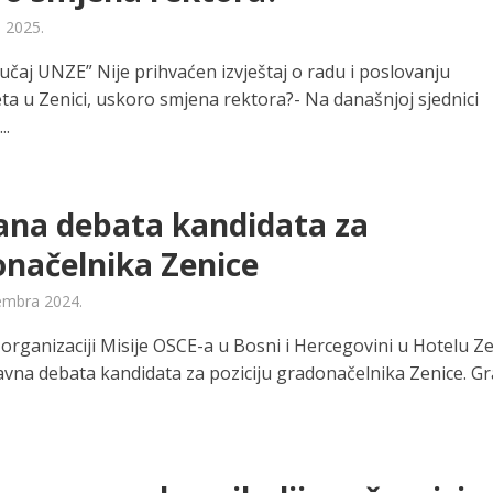
a 2025.
učaj UNZE” Nije prihvaćen izvještaj o radu i poslovanju
eta u Zenici, uskoro smjena rektora?- Na današnjoj sjednici
..
ana debata kandidata za
načelnika Zenice
embra 2024.
 organizaciji Misije OSCE-a u Bosni i Hercegovini u Hotelu Z
avna debata kandidata za poziciju gradonačelnika Zenice. G