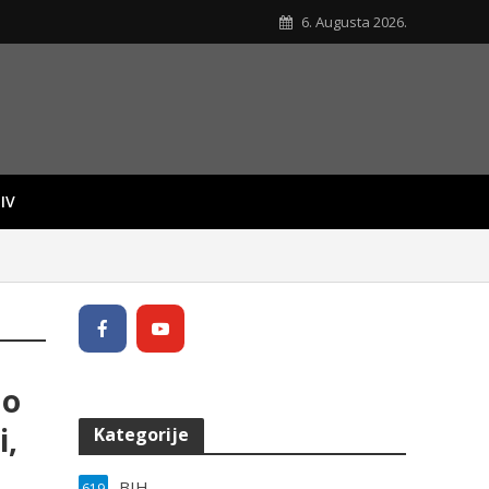
6. Augusta 2026.
IV
 o
i,
Kategorije
BIH
619