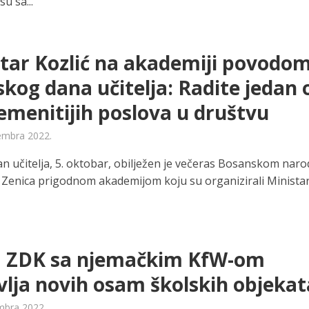
su sa...
tar Kozlić na akademiji povodo
skog dana učitelja: Radite jedan 
emenitijih poslova u društvu
embra 2022.
dan učitelja, 5. oktobar, obilježen je večeras Bosanskom na
 Zenica prigodnom akademijom koju su organizirali Minista
a ZDK sa njemačkim KfW-om
lja novih osam školskih objekat
mbra 2022.