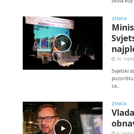
škola koji 
ZENICA
Minis
Svjet
najpl
30. Sept
Svjetski 
pozorištu
za...
ZENICA
Vlad
obnav
8. Septe