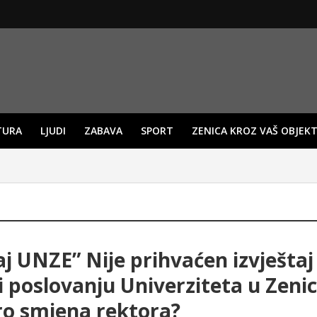
TURA
LJUDI
ZABAVA
SPORT
ZENICA KROZ VAŠ OBJEKT
aj UNZE” Nije prihvaćen izvještaj
i poslovanju Univerziteta u Zenic
ro smjena rektora?