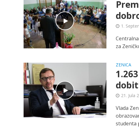
Premi
dobro
1. Septe
Centralna
za Zeničko
ZENICA
1.263
dobit
21. Jula 
Vlada Zen
obrazovanj
studenta p