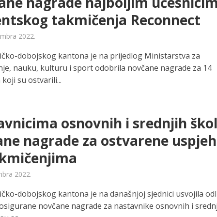
ane nagrade najboljim učesnici
entskog takmičenja Reconnect
embra 2022.
ičko-dobojskog kantona je na prijedlog Ministarstva za
je, nauku, kulturu i sport odobrila novčane nagrade za 14
oji su ostvarili...
vnicima osnovnih i srednjih ško
ne nagrade za ostvarene uspje
akmičenjima
bra 2022.
ičko-dobojskog kantona je na današnjoj sjednici usvojila od
osigurane novčane nagrade za nastavnike osnovnih i sredn