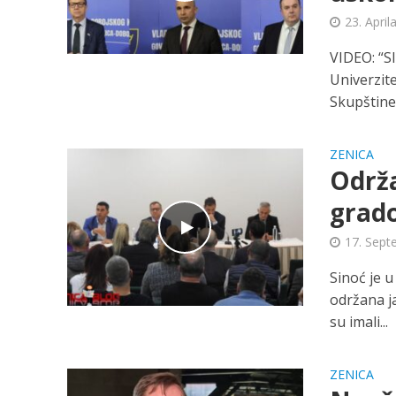
23. April
VIDEO: “Sl
Univerzit
Skupštine.
ZENICA
Održ
grado
17. Sept
Sinoć je u
održana j
su imali...
ZENICA