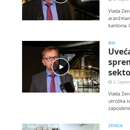
Vlada Zen
aranžman
kantona. O
BIH
Uveća
sprem
sekto
2. Septe
Vlada Zen
utroška sr
zaposlenim
ZENICA