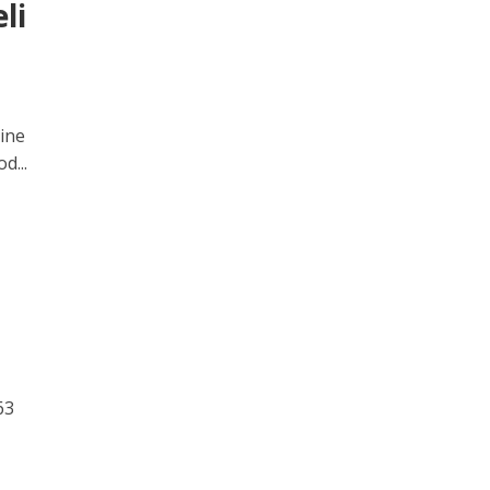
li
ine
d...
63