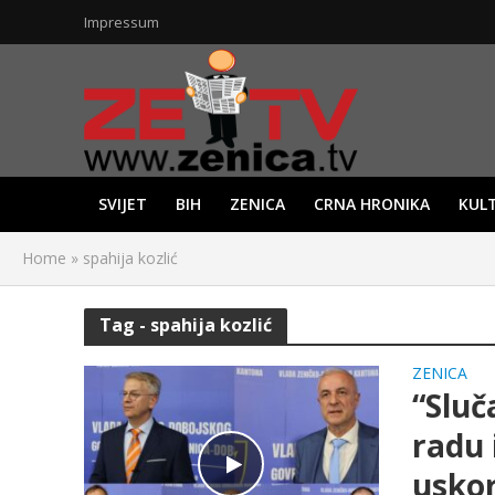
Impressum
SVIJET
BIH
ZENICA
CRNA HRONIKA
KUL
Home
»
spahija kozlić
Tag - spahija kozlić
ZENICA
“Sluč
radu 
usko