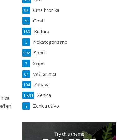
Crna hronika
98
Gosti
76
Kultura
189
Nekategorisano
3
Sport
592
Svijet
7
Vaši snimci
67
Zabava
104
Zenica
1.894
enica
rađani
Zenica uživo
9