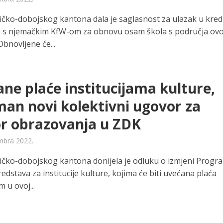
ičko-dobojskog kantona dala je saglasnost za ulazak u kred
 s njemačkim KfW-om za obnovu osam škola s područja ov
bnovljene će...
ne plaće institucijama kulture,
an novi kolektivni ugovor za
r obrazovanja u ZDK
mbra 2022.
ičko-dobojskog kantona donijela je odluku o izmjeni Progr
edstava za institucije kulture, kojima će biti uvećana plaća
 u ovoj...