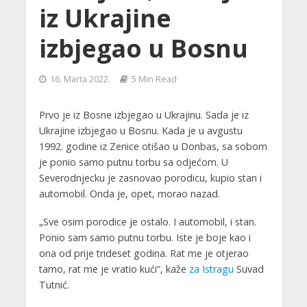
iz Ukrajine
izbjegao u Bosnu
16. Marta 2022.
5 Min Read
Prvo je iz Bosne izbjegao u Ukrajinu. Sada je iz
Ukrajine izbjegao u Bosnu. Kada je u avgustu
1992. godine iz Zenice otišao u Donbas, sa sobom
je ponio samo putnu torbu sa odjećom. U
Severodnjecku je zasnovao porodicu, kupio stan i
automobil. Onda je, opet, morao nazad.
„Sve osim porodice je ostalo. I automobil, i stan.
Ponio sam samo putnu torbu. Iste je boje kao i
ona od prije trideset godina. Rat me je otjerao
tamo, rat me je vratio kući“, kaže
za Istragu
Suvad
Tutnić.