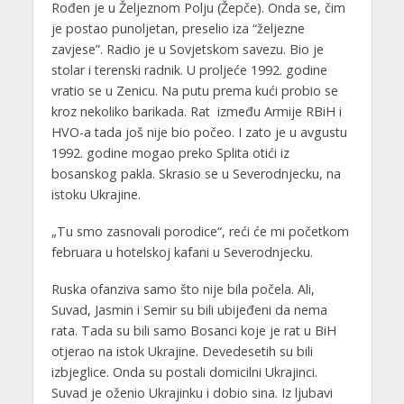
Rođen je u Željeznom Polju (Žepče). Onda se, čim
je postao punoljetan, preselio iza “željezne
zavjese”. Radio je u Sovjetskom savezu. Bio je
stolar i terenski radnik. U proljeće 1992. godine
vratio se u Zenicu. Na putu prema kući probio se
kroz nekoliko barikada. Rat između Armije RBiH i
HVO-a tada još nije bio počeo. I zato je u avgustu
1992. godine mogao preko Splita otići iz
bosanskog pakla. Skrasio se u Severodnjecku, na
istoku Ukrajine.
„Tu smo zasnovali porodice“, reći će mi početkom
februara u hotelskoj kafani u Severodnjecku.
Ruska ofanziva samo što nije bila počela. Ali,
Suvad, Jasmin i Semir su bili ubijeđeni da nema
rata. Tada su bili samo Bosanci koje je rat u BiH
otjerao na istok Ukrajine. Devedesetih su bili
izbjeglice. Onda su postali domicilni Ukrajinci.
Suvad je oženio Ukrajinku i dobio sina. Iz ljubavi