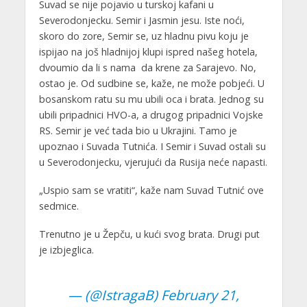
Suvad se nije pojavio u turskoj kafani u
Severodonjecku. Semir i Jasmin jesu. Iste noći,
skoro do zore, Semir se, uz hladnu pivu koju je
ispijao na još hladnijoj klupi ispred našeg hotela,
dvoumio da li s nama da krene za Sarajevo. No,
ostao je. Od sudbine se, kaže, ne može pobjeći. U
bosanskom ratu su mu ubili oca i brata. Jednog su
ubili pripadnici HVO-a, a drugog pripadnici Vojske
RS. Semir je već tada bio u Ukrajini. Tamo je
upoznao i Suvada Tutnića. I Semir i Suvad ostali su
u Severodonjecku, vjerujući da Rusija neće napasti.
„Uspio sam se vratiti“, kaže nam Suvad Tutnić ove
sedmice.
Trenutno je u Žepču, u kući svog brata. Drugi put
je izbjeglica.
— (@IstragaB)
February 21,