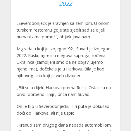
2022
„Severodonjeck je sravnjen sa zemljom. U onom
turskom restoranu gdje ste sjedili sad se dijeli
humanitarna pomoć“, objašnjava nam.
Iz grada u koji je izbjegao ’92, Suvad je izbjegao
2022. Rusku agresiju njegova supruga, rođena
Ukrajinka (zamoljeni smo da ne objavljujemo
njeno ime), dočekala je u Harkovu. Bila je kod
njihovog sina koji je web dizajner.
„Bili su u dijelu Harkova prema Rusiji. Ostali su na
prvoj borbenoj liniji“, priča nam Suvad.
On je bio u Severodonjecku. Tri puta je pokušao
doći do Harkova, ali nije uspio.
„Krenuo sam drugog dana napada automobilom.