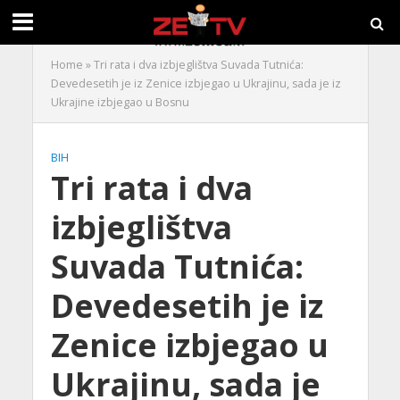
Home
»
Tri rata i dva izbjeglištva Suvada Tutnića:
Devedesetih je iz Zenice izbjegao u Ukrajinu, sada je iz
Ukrajine izbjegao u Bosnu
BIH
Tri rata i dva
izbjeglištva
Suvada Tutnića:
Devedesetih je iz
Zenice izbjegao u
Ukrajinu, sada je