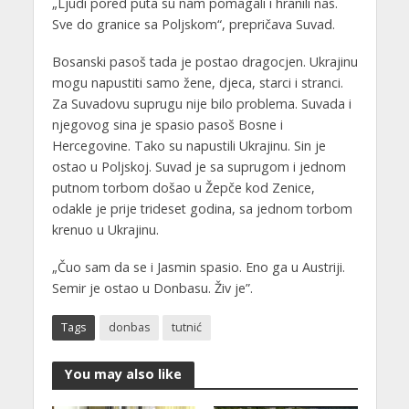
„Ljudi pored puta su nam pomagali i hranili nas.
Sve do granice sa Poljskom“, prepričava Suvad.
Bosanski pasoš tada je postao dragocjen. Ukrajinu
mogu napustiti samo žene, djeca, starci i stranci.
Za Suvadovu suprugu nije bilo problema. Suvada i
njegovog sina je spasio pasoš Bosne i
Hercegovine. Tako su napustili Ukrajinu. Sin je
ostao u Poljskoj. Suvad je sa suprugom i jednom
putnom torbom došao u Žepče kod Zenice,
odakle je prije trideset godina, sa jednom torbom
krenuo u Ukrajinu.
„Čuo sam da se i Jasmin spasio. Eno ga u Austriji.
Semir je ostao u Donbasu. Živ je”.
Tags
donbas
tutnić
You may also like