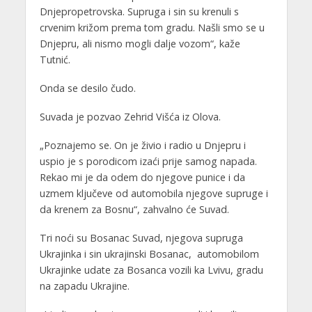
Dnjepropetrovska. Supruga i sin su krenuli s
crvenim križom prema tom gradu. Našli smo se u
Dnjepru, ali nismo mogli dalje vozom“, kaže
Tutnić.
Onda se desilo čudo.
Suvada je pozvao Zehrid Višća iz Olova.
„Poznajemo se. On je živio i radio u Dnjepru i
uspio je s porodicom izaći prije samog napada.
Rekao mi je da odem do njegove punice i da
uzmem ključeve od automobila njegove supruge i
da krenem za Bosnu“, zahvalno će Suvad.
Tri noći su Bosanac Suvad, njegova supruga
Ukrajinka i sin ukrajinski Bosanac, automobilom
Ukrajinke udate za Bosanca vozili ka Lvivu, gradu
na zapadu Ukrajine.