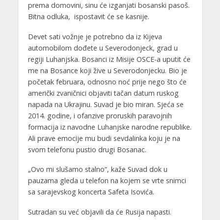
prema domovini, sinu će izganjati bosanski pasoš.
Bitna odluka, ispostavit će se kasnije.
Devet sati vožnje je potrebno da iz Kijeva
automobilom dođete u Severodonjeck, grad u
regiji Luhanjska. Bosanci iz Misije OSCE-a uputit će
me na Bosance koji žive u Severodonjecku. Bio je
početak februara, odnosno noć prije nego što će
američki zvaničnici objaviti tačan datum ruskog
napada na Ukrajinu. Suvad je bio miran. Sjeća se
2014. godine, i ofanzive proruskih paravojnih
formacija iz navodne Luhanjske narodne republike.
Ali prave emocije mu budi sevdalinka koju je na
svom telefonu pustio drugi Bosanac.
„Ovo mi slušamo stalno“, kaže Suvad dok u
pauzama gleda u telefon na kojem se vrte snimci
sa sarajevskog koncerta Safeta Isovića.
Sutradan su već objavili da će Rusija napasti.