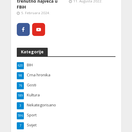
trenutno najveća u
11. Augusta 2022.
FBiH
5. Februara 2024.
Kategorije
BIH
620
Crna hronika
98
Gosti
76
Kultura
189
Nekategorisano
3
Sport
596
Svijet
7