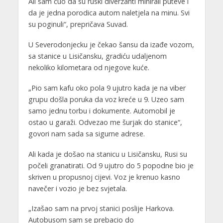
Ali sam čuo da su ruski diverzanti minirali puteve i
da je jedna porodica autom naletjela na minu. Svi
su poginuli“, prepričava Suvad.
U Severodonjecku je čekao šansu da izađe vozom,
sa stanice u Lisičansku, gradiću udaljenom
nekoliko kilometara od njegove kuće.
„Pio sam kafu oko pola 9 ujutro kada je na viber
grupu došla poruka da voz kreće u 9. Uzeo sam
samo jednu torbu i dokumente. Automobil je
ostao u garaži. Odvezao me šurjak do stanice“,
govori nam sada sa sigurne adrese.
Ali kada je došao na stanicu u Lisičansku, Rusi su
počeli granatirati. Od 9 ujutro do 5 popodne bio je
skriven u propusnoj cijevi. Voz je krenuo kasno
navečer i vozio je bez svjetala.
„Izašao sam na prvoj stanici poslije Harkova.
Autobusom sam se prebacio do