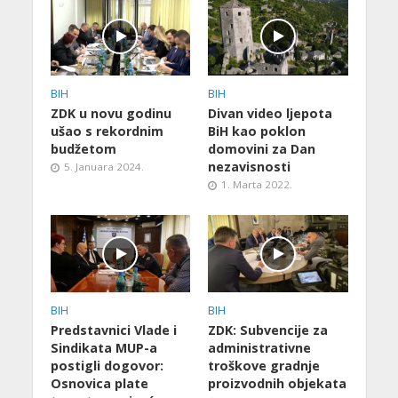
BIH
BIH
ZDK u novu godinu
Divan video ljepota
ušao s rekordnim
BiH kao poklon
budžetom
domovini za Dan
nezavisnosti
5. Januara 2024.
1. Marta 2022.
BIH
BIH
Predstavnici Vlade i
ZDK: Subvencije za
Sindikata MUP-a
administrativne
postigli dogovor:
troškove gradnje
Osnovica plate
proizvodnih objekata