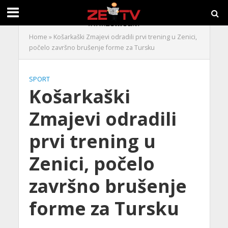
Home
»
Košarkaški Zmajevi odradili prvi trening u Zenici,
počelo završno brušenje forme za Tursku
SPORT
Košarkaški
Zmajevi odradili
prvi trening u
Zenici, počelo
završno brušenje
forme za Tursku