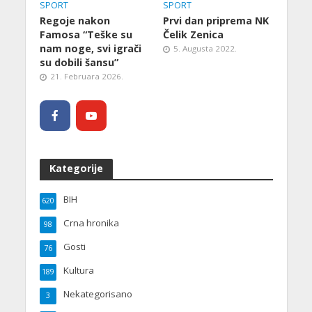
SPORT
SPORT
Regoje nakon
Prvi dan priprema NK
Famosa “Teške su
Čelik Zenica
nam noge, svi igrači
5. Augusta 2022.
su dobili šansu”
21. Februara 2026.
Kategorije
BIH
620
Crna hronika
98
Gosti
76
Kultura
189
Nekategorisano
3