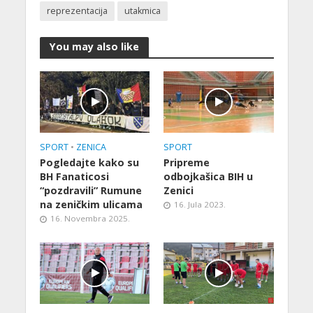
reprezentacija
utakmica
You may also like
SPORT
•
ZENICA
SPORT
Pogledajte kako su
Pripreme
BH Fanaticosi
odbojkašica BIH u
“pozdravili” Rumune
Zenici
na zeničkim ulicama
16. Jula 2023.
16. Novembra 2025.