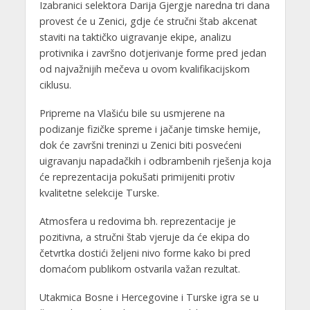
Izabranici selektora Darija Gjergje naredna tri dana
provest će u Zenici, gdje će stručni štab akcenat
staviti na taktičko uigravanje ekipe, analizu
protivnika i završno dotjerivanje forme pred jedan
od najvažnijih mečeva u ovom kvalifikacijskom
ciklusu.
Pripreme na Vlašiću bile su usmjerene na
podizanje fizičke spreme i jačanje timske hemije,
dok će završni treninzi u Zenici biti posvećeni
uigravanju napadačkih i odbrambenih rješenja koja
će reprezentacija pokušati primijeniti protiv
kvalitetne selekcije Turske.
Atmosfera u redovima bh. reprezentacije je
pozitivna, a stručni štab vjeruje da će ekipa do
četvrtka dostići željeni nivo forme kako bi pred
domaćom publikom ostvarila važan rezultat.
Utakmica Bosne i Hercegovine i Turske igra se u