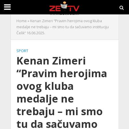
Home
»
Kenan Zimeri “Pravim herojima ovog kluba
medalje ne trebaju – mi smo tu da sačuvamo instituciju
Čelik“ 16.06.2025.
SPORT
Kenan Zimeri
“Pravim herojima
ovog kluba
medalje ne
trebaju – mi smo
tu da sačuvamo