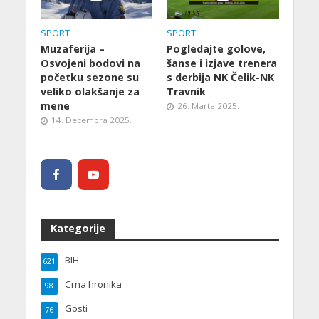
SPORT
SPORT
Muzaferija –
Pogledajte golove,
Osvojeni bodovi na
šanse i izjave trenera
početku sezone su
s derbija NK Čelik-NK
veliko olakšanje za
Travnik
mene
26. Marta 2025.
14. Decembra 2025.
Kategorije
BIH
621
Crna hronika
98
Gosti
76