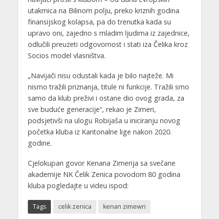
utakmica na Bilinom polju, preko kriznih godina
finansijskog kolapsa, pa do trenutka kada su
upravo oni, zajedno s mladim ljudima iz zajednice,
odlučili preuzeti odgovornost i stati iza Čelika kroz
Socios model vlasništva.
„Navijači nisu odustali kada je bilo najteže. Mi
nismo tražili priznanja, titule ni funkcije. Tražili smo
samo da klub preživi i ostane dio ovog grada, za
sve buduće generacije“, rekao je Zimeri,
podsjetivši na ulogu Robijaša u iniciranju novog
početka kluba iz Kantonalne lige nakon 2020.
godine.
Cjelokupan govor Kenana Zimerija sa svečane
akademije NK Čelik Zenica povodom 80 godina
kluba pogledajte u videu ispod:
Tags
celik zenica
kenan zimewri