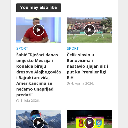
You may also like
SPORT
SPORT
Šabić “Dječaci danas
Čelik slavio u
umjesto Messija i
Banovićima i
Ronalda biraju
nastavio sjajan niz i
dresove Alajbegovića
put ka Premijer ligi
i Bajraktarevića,
BiH
Amerikancima se
4. Aprila 2026.
nećemo unaprijed
predati”
1. Jula 2026.