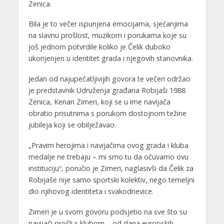
Zenica.
Bila je to večer ispunjena emocijama, sjećanjima
na slavnu prošlost, muzikom i porukama koje su
još jednom potvrdile koliko je Čelik duboko
ukorijenjen u identitet grada i njegovih stanovnika.
Jedan od najupečatljivijih govora te večeri održao
je predstavnik Udruženja građana Robijaši 1988
Zenica, Kenan Zimeri, koji se u ime navijača
obratio prisutnima s porukom dostojnom težine
jubileja koji se obilježavao.
„Pravim herojima i navijačima ovog grada i kluba
medalje ne trebaju – mi smo tu da očuvamo ovu
instituciju“, poručio je Zimeri, naglasivši da Čelik za
Robijaše nije samo sportski kolektiv, nego temeljni
dio njihovog identiteta i svakodnevice.
Zimeri je u svom govoru podsjetio na sve što su
navijači prošli s klubom – od dana evropskih