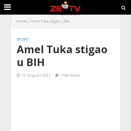
Home
»
Amel Tuka stigao u BIH
SPORT
Amel Tuka stigao
u BIH
10. Augusta 2021.
1 Min Read