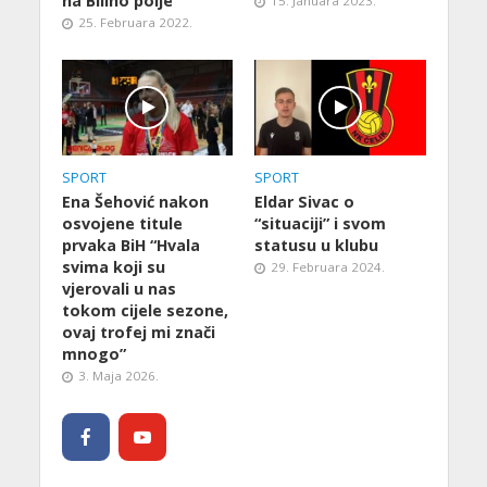
na Bilino polje
15. Januara 2023.
25. Februara 2022.
SPORT
SPORT
Ena Šehović nakon
Eldar Sivac o
osvojene titule
“situaciji” i svom
prvaka BiH “Hvala
statusu u klubu
svima koji su
29. Februara 2024.
vjerovali u nas
tokom cijele sezone,
ovaj trofej mi znači
mnogo”
3. Maja 2026.