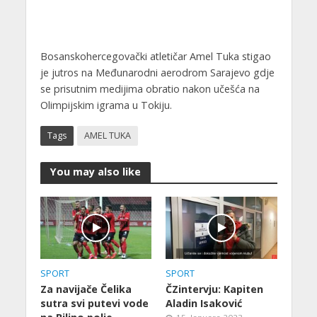
Bosanskohercegovački atletičar Amel Tuka stigao
je jutros na Međunarodni aerodrom Sarajevo gdje
se prisutnim medijima obratio nakon učešća na
Olimpijskim igrama u Tokiju.
Tags
AMEL TUKA
You may also like
SPORT
SPORT
Za navijače Čelika
ČZintervju: Kapiten
sutra svi putevi vode
Aladin Isaković