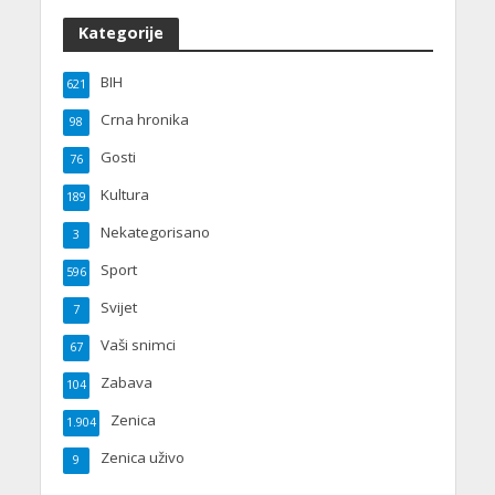
Kategorije
BIH
621
Crna hronika
98
Gosti
76
Kultura
189
Nekategorisano
3
Sport
596
Svijet
7
Vaši snimci
67
Zabava
104
Zenica
1.904
Zenica uživo
9