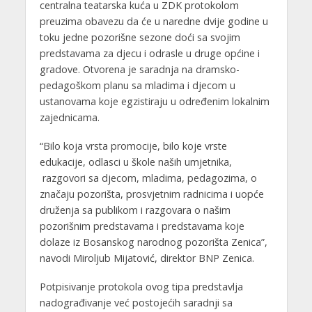
centralna teatarska kuća u ZDK protokolom
preuzima obavezu da će u naredne dvije godine u
toku jedne pozorišne sezone doći sa svojim
predstavama za djecu i odrasle u druge općine i
gradove. Otvorena je saradnja na dramsko-
pedagoškom planu sa mladima i djecom u
ustanovama koje egzistiraju u određenim lokalnim
zajednicama.
“Bilo koja vrsta promocije, bilo koje vrste
edukacije, odlasci u škole naših umjetnika,
razgovori sa djecom, mladima, pedagozima, o
značaju pozorišta, prosvjetnim radnicima i uopće
druženja sa publikom i razgovara o našim
pozorišnim predstavama i predstavama koje
dolaze iz Bosanskog narodnog pozorišta Zenica”,
navodi Miroljub Mijatović, direktor BNP Zenica.
Potpisivanje protokola ovog tipa predstavlja
nadograđivanje već postojećih saradnji sa