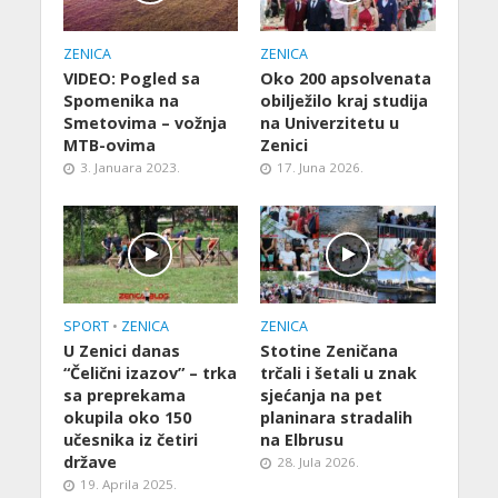
ZENICA
ZENICA
VIDEO: Pogled sa
Oko 200 apsolvenata
Spomenika na
obilježilo kraj studija
Smetovima – vožnja
na Univerzitetu u
MTB-ovima
Zenici
3. Januara 2023.
17. Juna 2026.
SPORT
•
ZENICA
ZENICA
U Zenici danas
Stotine Zeničana
“Čelični izazov” – trka
trčali i šetali u znak
sa preprekama
sjećanja na pet
okupila oko 150
planinara stradalih
učesnika iz četiri
na Elbrusu
države
28. Jula 2026.
19. Aprila 2025.