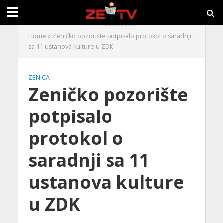
Home
»
Zeničko pozorište potpisalo protokol o saradnji
sa 11 ustanova kulture u ZDK
ZENICA
Zeničko pozorište
potpisalo
protokol o
saradnji sa 11
ustanova kulture
u ZDK