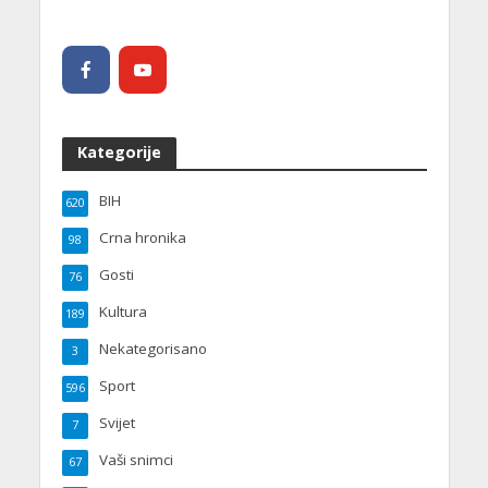
Kategorije
BIH
620
Crna hronika
98
Gosti
76
Kultura
189
Nekategorisano
3
Sport
596
Svijet
7
Vaši snimci
67