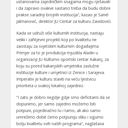
ustanovama zajedničkim snagama mogu rješavati
i da zapravo ovakve sastanci treba da budu dobre
prakse saradnji brojnih institucija”, kazao je Sanel
Jalmanović, direktor JU Centar za kulturu Zavidovići.
Kada se udruži više kulturnih institucija, nastaju
veliki i zahtjevni projekti koji po kvalitetu ne
zaostaju za svjetskim kulturnim događajima.
Primjer za to je produkcija mjuzikla Aladin u
organizaciji JU Kulturno-sportski centar Kakanj, za
koju su pored kakanjskih umjetnika zaslužne
institucije kulture i umjetnici iz Zenice i Sarajeva.
Imperativ je kulturu staviti na veću ljestvicu
prioriteta u svakoj lokalnoj zajednici.
“I zato je dobro negdje gdje smo deficitarni da se
dopunimo, jer samo zajedno možemo biti
potpuni, pojedinačno tu i tamo, ali ako samo
umrežimo dobit ćemo potpuniju sliku i sigurno
bolju kvalitetu svih naših programa”, naglašava