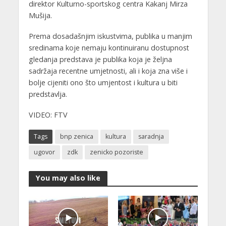
direktor Kulturno-sportskog centra Kakanj Mirza
Mušija.
Prema dosadašnjim iskustvima, publika u manjim
sredinama koje nemaju kontinuiranu dostupnost
gledanja predstava je publika koja je željna
sadržaja recentne umjetnosti, ali i koja zna više i
bolje cijeniti ono što umjentost i kultura u biti
predstavlja.
VIDEO: FTV
Tags
bnp zenica
kultura
saradnja
ugovor
zdk
zenicko pozoriste
You may also like