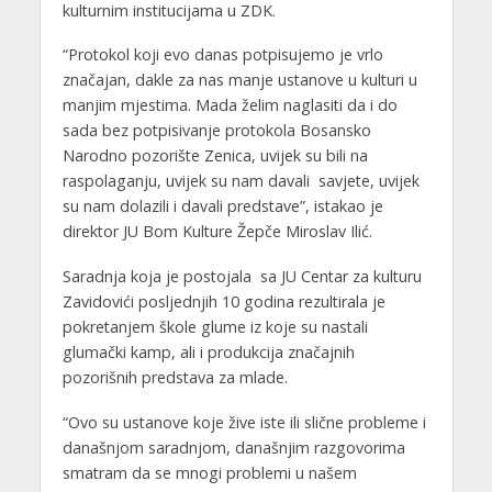
kulturnim institucijama u ZDK.
“Protokol koji evo danas potpisujemo je vrlo
značajan, dakle za nas manje ustanove u kulturi u
manjim mjestima. Mada želim naglasiti da i do
sada bez potpisivanje protokola Bosansko
Narodno pozorište Zenica, uvijek su bili na
raspolaganju, uvijek su nam davali savjete, uvijek
su nam dolazili i davali predstave”, istakao je
direktor JU Bom Kulture Žepče Miroslav Ilić.
Saradnja koja je postojala sa JU Centar za kulturu
Zavidovići posljednjih 10 godina rezultirala je
pokretanjem škole glume iz koje su nastali
glumački kamp, ali i produkcija značajnih
pozorišnih predstava za mlade.
“Ovo su ustanove koje žive iste ili slične probleme i
današnjom saradnjom, današnjim razgovorima
smatram da se mnogi problemi u našem