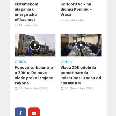
sistemskom
Koridoru Vc – na
ulaganju u
dionici Ponirak –
energetsku
Vraca
efikasnost
22. Jula 2022.
14. Jula 2026.
ZENICA
ZENICA
Ponovo turbulentno
Vlada ZDK odobrila
u ZDK-u: Do nove
pomoć narodu
Vlade preko izmjene
Palestine u iznosu od
zakona
100.000 KM
22. Decembra 2022.
20. Novembra 2023.