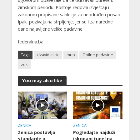
ugovorom obavezale da će održavati puteve u
zimskom periodu. Postoje redovni izvještaji i
zakonom propisane sankcije za neodrađen posao.
Ipak, pozivaju na strpljenje, jer su i za naredne
dane najavljene velike padavine.
federalna.ba
Tags
dzavid alicic
mup
Obilne padavine
zdk
You may also like
ZENICA
ZENICA
Zenica postavlja
Pogledajte najduži
standarde u
iskopani tunel na