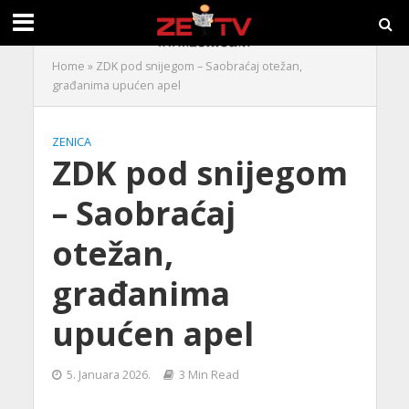
Home
»
ZDK pod snijegom – Saobraćaj otežan,
građanima upućen apel
ZENICA
ZDK pod snijegom
– Saobraćaj
otežan,
građanima
upućen apel
5. Januara 2026.
3 Min Read