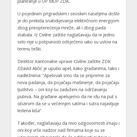
planiranje u UP MUP ZDK.
U pojedinim prigradskim i seoskim naseljima došlo
je do prekida snabdijevanja električnom energijom
zbog preopterećenja mreže, ali i zbog pada
stabala. Iz Civilne zaštite naglašavaju da ni jedno
selo nije u potpunosti odsječeno iako su uslovi na
terenu teški.
Direktor Kantonalne uprave Civilne zaštite ZDK
Džavid Aličić je uputio apel, kako građanima, tako i
nadležnima: “Apelovali smo da se pripreme za
nova padanja, da pojačaju mašinerije, da pojačaju
ljudstvo – oni koji su zaduženi na održavanju
puteva. Na građane apelujemo da ne idu na put s
obzirom da se u večernjim satima i sutra najavljuje
ledena kiša”.
Također, naglašavaju da nivo odgovornosti imaju i
oni koji vrše nadzor nad firmama koje su se