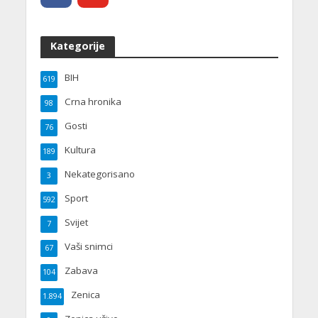
Kategorije
BIH
619
Crna hronika
98
Gosti
76
Kultura
189
Nekategorisano
3
Sport
592
Svijet
7
Vaši snimci
67
Zabava
104
Zenica
1.894