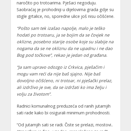
naročito po trotoarima. Pješaci negoduju.
Saobraćaj je prohodniji u dijelovima grada gdje su
stigle grtalice, no, sporedne ulice još nisu očišćene.
“Pošto sam tek izašao napolje, malo je teško
hodati po trotoaru, ja se bojim da se čovjek ne
oklizne, posebno starije osobe koje su slabije na
nogama da se ne okliznu da ne upadnu i ne dao
Bog pod točkove”, rekao je jedan od građana.
“Ja sam upravo odozgo iz Crkvica, pješačim i
mogu vam reći da nije baš sjajno. Nije baš
dovoljno očišćeno, ni trotoar, ni pješački prelaz,
ali izdrživo je sve, da se izdržati ko ima želju i
volju za životom”.
Radnici komunalnog preduzeća od ranih jutarnjih
sati rade kako bi osigurali minimum prohodnosti.
“Od jutarnjih sati se radi. Čiste se prelazi, mostovi..