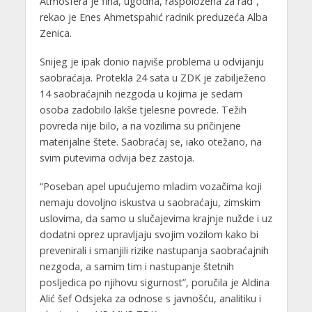
Atmosfera je fina, ugodna, raspoložena za rad”,
rekao je Enes Ahmetspahić radnik preduzeća Alba
Zenica.
Snijeg je ipak donio najviše problema u odvijanju
saobraćaja. Protekla 24 sata u ZDK je zabilježeno
14 saobraćajnih nezgoda u kojima je sedam
osoba zadobilo lakše tjelesne povrede. Težih
povreda nije bilo, a na vozilima su pričinjene
materijalne štete. Saobraćaj se, iako otežano, na
svim putevima odvija bez zastoja.
“Poseban apel upućujemo mladim vozačima koji
nemaju dovoljno iskustva u saobraćaju, zimskim
uslovima, da samo u slučajevima krajnje nužde i uz
dodatni oprez upravljaju svojim vozilom kako bi
prevenirali i smanjili rizike nastupanja saobraćajnih
nezgoda, a samim tim i nastupanje štetnih
posljedica po njihovu sigurnost”, poručila je Aldina
Alić šef Odsjeka za odnose s javnošću, analitiku i