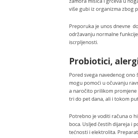
zamora mišića i grčeva u noga
više gubi iz organizma zbog 
Preporuka je unos dnevne do
održavanju normalne funkcije 
iscrpljenosti.
Probiotici, aler
Pored svega navedenog ono što
mogu pomoći u očuvanju ravnot
a naročito prilikom promjene 
tri do pet dana, ali i tokom pu
Potrebno je voditi računa o hi
boca. Usljed čestih dijareja 
tećnosti i elektrolita. Prepar