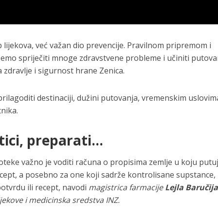
lijekova, već važan dio prevencije. Pravilnom pripremom i
o spriječiti mnoge zdravstvene probleme i učiniti putova
za zdravlje i sigurnost hrane Zenica.
rilagoditi destinaciji, dužini putovanja, vremenskim uslovi
nika.
tici, preparati…
teke važno je voditi računa o propisima zemlje u koju putuj
recept, a posebno za one koji sadrže kontrolisane supstance,
otvrdu ili recept, navodi
magistrica farmacije
Lejla Baručij
lijekove i medicinska sredstva INZ.