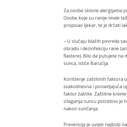
Za osobe sklone alergijama pr
Osobe koje su ranije imale teš
propisao ljekar, te je držati
– U slučaju blažih povreda sa
obradu i dezinfekciju rane (an
flastere). Bilo da putujete na 
sunca, ističe Baručija.
Korištenje zaštitinih faktora
svakodnevna i ponavljajuća u
faktor žaštite. Zaštitne krem
izlaganja suncu potrebno je hi
nakon sunčanja.
Prevencija je uvijek najbolji