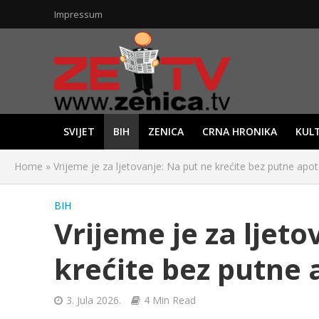
Impressum
SVIJET
BIH
ZENICA
CRNA HRONIKA
KUL
Home
»
Vrijeme je za ljetovanje: Na put ne krećite bez putne apot
BIH
Vrijeme je za ljeto
krećite bez putne 
3. Jula 2026.
4 Min Read