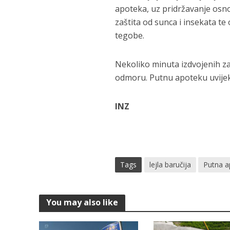
apoteka, uz pridržavanje osno
zaštita od sunca i insekata t
tegobe.
Nekoliko minuta izdvojenih za
odmoru. Putnu apoteku uvijek 
INZ
Tags
lejla baručija
Putna a
You may also like