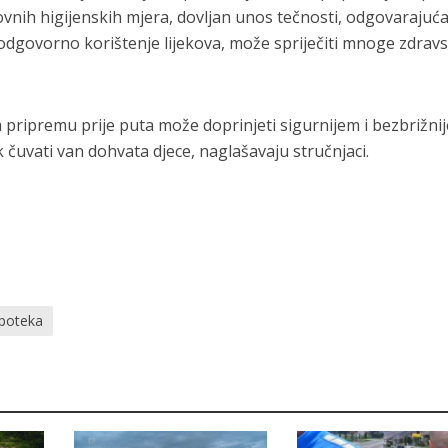
vnih higijenskih mjera, dovljan unos tečnosti, odgovarajuć
e odgovorno korištenje lijekova, može spriječiti mnoge zdrav
 pripremu prije puta može doprinjeti sigurnijem i bezbrižni
čuvati van dohvata djece, naglašavaju stručnjaci.
poteka