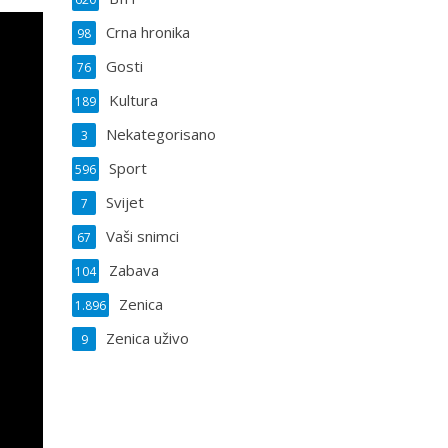
Crna hronika
98
Gosti
76
Kultura
189
Nekategorisano
3
Sport
596
Svijet
7
Vaši snimci
67
Zabava
104
Zenica
1.896
Zenica uživo
9