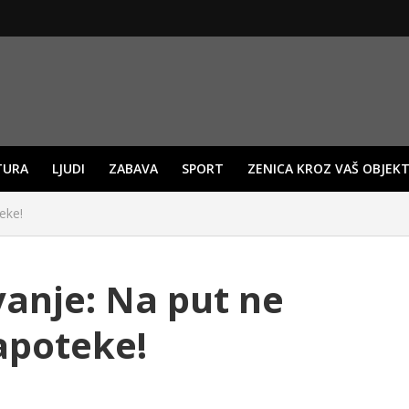
TURA
LJUDI
ZABAVA
SPORT
ZENICA KROZ VAŠ OBJEKT
eke!
vanje: Na put ne
apoteke!