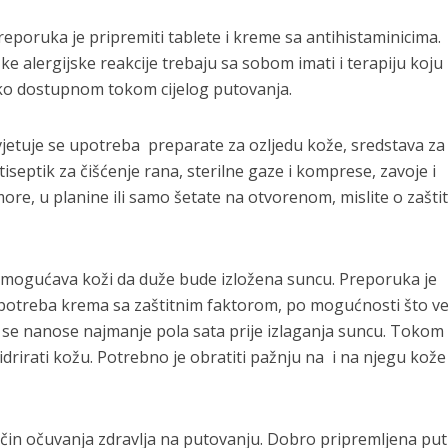
eporuka je pripremiti tablete i kreme sa antihistaminicima.
ke alergijske reakcije trebaju sa sobom imati i terapiju koju 
 lako dostupnom tokom cijelog putovanja.
vjetuje se upotreba preparate za ozljedu kože, sredstava za
tiseptik za čišćenje rana, sterilne gaze i komprese, zavoje i
more, u planine ili samo šetate na otvorenom, mislite o zaštit
 omogućava koži da duže bude izložena suncu. Preporuka je
potreba krema sa zaštitnim faktorom, po mogućnosti što ve
e se nanose najmanje pola sata prije izlaganja suncu. Tokom
drirati kožu. Potrebno je obratiti pažnju na i na njegu kože
 način očuvanja zdravlja na putovanju. Dobro pripremljena pu