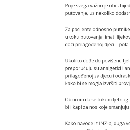
Prije svega važno je obezbijedi
putovanje, uz nekoliko dodatni
Za pacijente odnosno putnike 
u toku putovanja imati lijekov
dozi prilagođenoj djeci – pola
Ukoliko dođe do povišene tjele
preporučuju su analgetici i ant
prilagođenoj za djecu i odras
kako bi se mogla izvršiti prov
Obzirom da se tokom ljetnog p
bi i kapi za nos koje smanjuju 
Kako navode iz INZ-a, duga vož