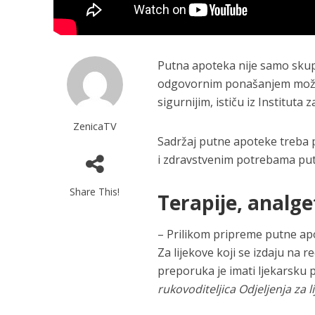
Putna apoteka nije samo skup 
odgovornim ponašanjem možem
sigurnijim, ističu iz Instituta 
ZenicaTV
Sadržaj putne apoteke treba p
i zdravstvenim potrebama put
Share This!
Terapije, analge
– Prilikom pripreme putne apo
Za lijekove koji se izdaju na 
preporuka je imati ljekarsku p
rukovoditeljica Odjeljenja za 