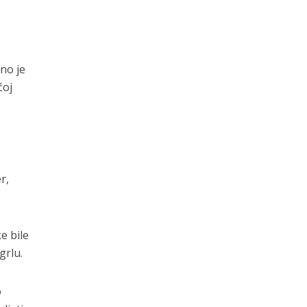
no je
ćoj
r,
e bile
grlu.
o