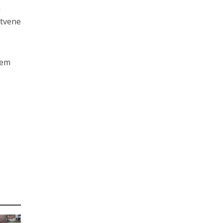
a
stvene
jem