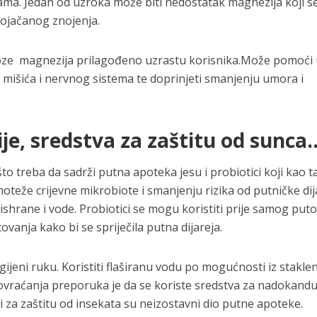
ma. Jedan od uzroka može biti nedostatak magnezija koji se 
pojačanog znojenja.
ze magnezija prilagođeno uzrastu korisnika.Može pomoći
mišića i nervnog sistema te doprinjeti smanjenju umora i
gije, sredstva za zaštitu od sunca
 treba da sadrži putna apoteka jesu i probiotici koji kao t
eže crijevne mikrobiote i smanjenju rizika od putničke dij
ishrane i vode. Probiotici se mogu koristiti prije samog put
tovanja kako bi se spriječila putna dijareja.
gijeni ruku. Koristiti flaširanu vodu po mogućnosti iz stakle
i povraćanja preporuka je da se koriste sredstva za nadokand
ati za zaštitu od insekata su neizostavni dio putne apoteke.