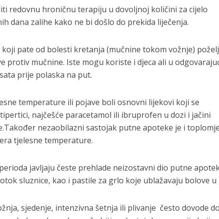
ti redovnu hroničnu terapiju u dovoljnoj količini za cijelo
h dana zalihe kako ne bi došlo do prekida liječenja.
koji pate od bolesti kretanja (mučnine tokom vožnje) poželj
e protiv mučnine. Iste mogu koriste i djeca ali u odgovaraju
 sata prije polaska na put.
sne temperature ili pojave boli osnovni lijekovi koji se
ipertici, najčešće paracetamol ili ibruprofen u dozi i jačini
le.Također nezaobilazni sastojak putne apoteke je i toplomje
jera tjelesne temperature.
erioda javljaju česte prehlade neizostavni dio putne apotek
otok sluznice, kao i pastile za grlo koje ublažavaju bolove u 
nja, sjedenje, intenzivna šetnja ili plivanje često dovode d