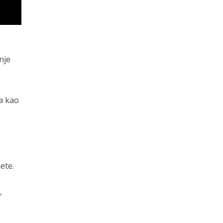
nje
ma kao
ete.
a
,