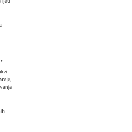
ljeti
 u
…
akvi
areje,
ovanja
nih
u