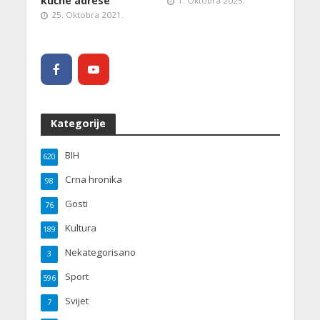
kućne adrese
1. Oktobra 2025.
25. Oktobra 2021.
Kategorije
BIH
620
Crna hronika
98
Gosti
76
Kultura
189
Nekategorisano
3
Sport
596
Svijet
7