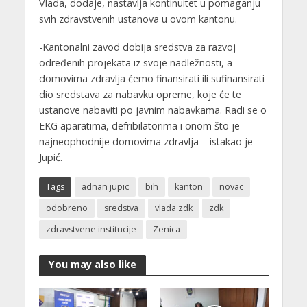
Vlada, dodaje, nastavlja kontinuitet u pomaganju
svih zdravstvenih ustanova u ovom kantonu.
-Kantonalni zavod dobija sredstva za razvoj
određenih projekata iz svoje nadležnosti, a
domovima zdravlja ćemo finansirati ili sufinansirati
dio sredstava za nabavku opreme, koje će te
ustanove nabaviti po javnim nabavkama. Radi se o
EKG aparatima, defribilatorima i onom što je
najneophodnije domovima zdravlja – istakao je
Jupić.
Tags
adnan jupic
bih
kanton
novac
odobreno
sredstva
vlada zdk
zdk
zdravstvene institucije
Zenica
You may also like