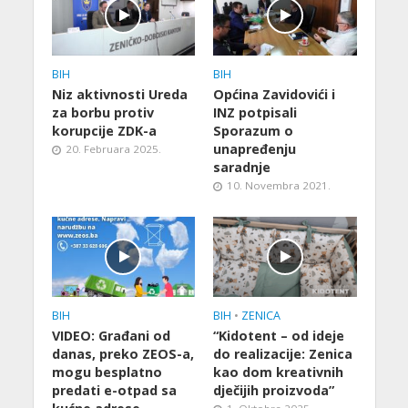
BIH
BIH
Niz aktivnosti Ureda
Općina Zavidovići i
za borbu protiv
INZ potpisali
korupcije ZDK-a
Sporazum o
unapređenju
20. Februara 2025.
saradnje
10. Novembra 2021.
BIH
BIH
•
ZENICA
VIDEO: Građani od
“Kidotent – od ideje
danas, preko ZEOS-a,
do realizacije: Zenica
mogu besplatno
kao dom kreativnih
predati e-otpad sa
dječijih proizvoda”