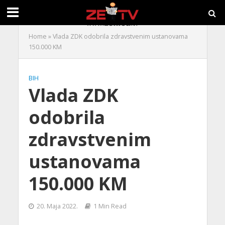
Home
»
Vlada ZDK odobrila zdravstvenim ustanovama
150.000 KM
BIH
Vlada ZDK
odobrila
zdravstvenim
ustanovama
150.000 KM
20. Maja 2022.
1 Min Read