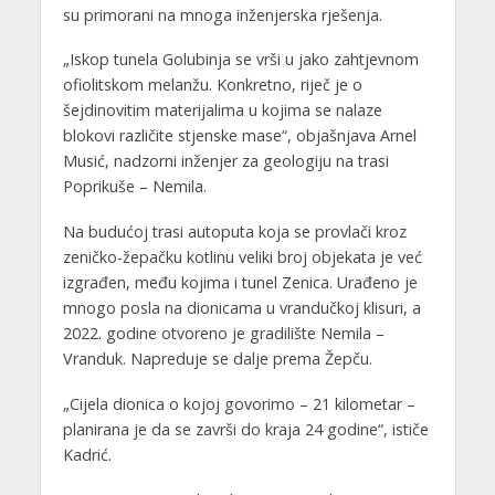
su primorani na mnoga inženjerska rješenja.
„Iskop tunela Golubinja se vrši u jako zahtjevnom
ofiolitskom melanžu. Konkretno, riječ je o
šejdinovitim materijalima u kojima se nalaze
blokovi različite stjenske mase“, objašnjava Arnel
Musić, nadzorni inženjer za geologiju na trasi
Poprikuše – Nemila.
Na budućoj trasi autoputa koja se provlači kroz
zeničko-žepačku kotlinu veliki broj objekata je već
izgrađen, među kojima i tunel Zenica. Urađeno je
mnogo posla na dionicama u vrandučkoj klisuri, a
2022. godine otvoreno je gradilište Nemila –
Vranduk. Napreduje se dalje prema Žepču.
„Cijela dionica o kojoj govorimo – 21 kilometar –
planirana je da se završi do kraja 24 godine“, ističe
Kadrić.