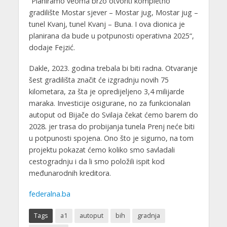
“Planiramo veoma brzo otvoriti kompletno
gradilište Mostar sjever – Mostar jug, Mostar jug –
tunel Kvanj, tunel Kvanj – Buna. I ova dionica je
planirana da bude u potpunosti operativna 2025“,
dodaje Fejzić.
Dakle, 2023. godina trebala bi biti radna. Otvaranje
šest gradilišta značit će izgradnju novih 75
kilometara, za šta je opredijeljeno 3,4 milijarde
maraka. Investicije osigurane, no za funkcionalan
autoput od Bijače do Svilaja čekat ćemo barem do
2028. jer trasa do probijanja tunela Prenj neće biti
u potpunosti spojena. Ono što je sigurno, na tom
projektu pokazat ćemo koliko smo savladali
cestogradnju i da li smo položili ispit kod
međunarodnih kreditora.
federalna.ba
Tags
a1
autoput
bih
gradnja