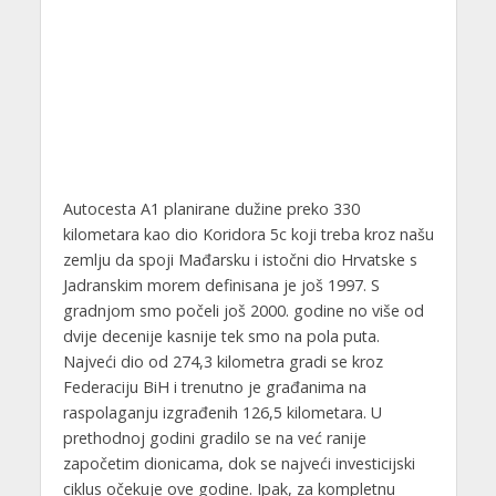
Autocesta A1 planirane dužine preko 330
kilometara kao dio Koridora 5c koji treba kroz našu
zemlju da spoji Mađarsku i istočni dio Hrvatske s
Jadranskim morem definisana je još 1997. S
gradnjom smo počeli još 2000. godine no više od
dvije decenije kasnije tek smo na pola puta.
Najveći dio od 274,3 kilometra gradi se kroz
Federaciju BiH i trenutno je građanima na
raspolaganju izgrađenih 126,5 kilometara. U
prethodnoj godini gradilo se na već ranije
započetim dionicama, dok se najveći investicijski
ciklus očekuje ove godine. Ipak, za kompletnu