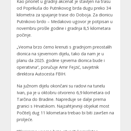
Kao prioriet u gradnji akcenat je stavljen na trasu
od Poprikuša do Putnikovog brda dugu preko 34
kilometra za spajanje trase do Doboja. Za dionicu
Putnikovo brdo – Medakovo ugovor je potpisan u
novembru prošle godine i gradnja 8,5 kilometara
počinje.
„Veoma brzo ćemo krenuti s gradnjom preostalih
dionica na sjevernom dijelu, tako da nam je u
planu da 2025. godine sjeverna dionica bude i
operativna“, poručuje Amir Fejzić, savjetnik
direktora Autocesta FBIH.
Na južnom dijelu okončani su radovi na tunelu
Ivan, pa je u oktobru otvoreno 6,9 kilometara od
Tarčina do Bradine. Napreduje se dalje prema
granici s Hrvatskom. Najzahtjevniji objekat most
Počitelj dug 11 kilometara trebao bi biti završen na
proljeće.