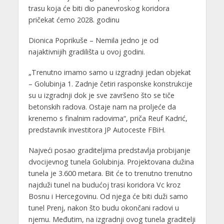
trasu koja će biti dio panevroskog koridora
pričekat ćemo 2028. godinu
Dionica Poprikuše – Nemila jedno je od
najaktivnijih gradilišta u ovoj godini.
„Trenutno imamo samo u izgradnji jedan objekat
– Golubinja 1. Zadnje četiri rasponske konstrukcije
su u izgradnji dok je sve završeno što se tiče
betonskih radova. Ostaje nam na proljeće da
krenemo s finalnim radovima“, priča Reuf Kadrić,
predstavnik investitora JP Autoceste FBiH.
Najveći posao graditeljima predstavlja probijanje
dvocijevnog tunela Golubinja. Projektovana dužina
tunela je 3.600 metara. Bit će to trenutno trenutno
najduži tunel na budućoj trasi koridora Vc kroz
Bosnu i Hercegovinu. Od njega će biti duži samo
tunel Prenj, nakon što budu okončani radovi u
njemu. Međutim, na izgradnji ovog tunela graditelji