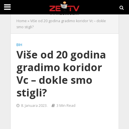
Home
»
Više od 20 godina gradimo koridor Vc – dokle
smo stigli?
BIH
Više od 20 godina
gradimo koridor
Vc – dokle smo
stigli?
8. Januara 2023.
3 Min Read