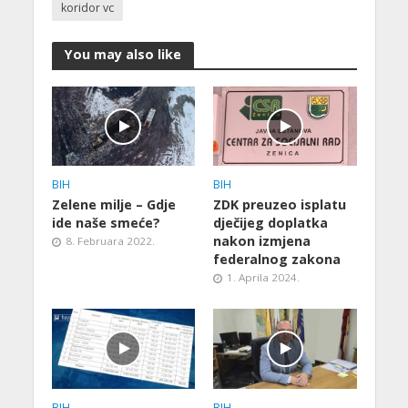
koridor vc
You may also like
BIH
BIH
Zelene milje – Gdje
ZDK preuzeo isplatu
ide naše smeće?
dječijeg doplatka
nakon izmjena
8. Februara 2022.
federalnog zakona
1. Aprila 2024.
BIH
BIH