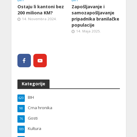
Ostaju li kantoni bez
Zapošljavanje i
200 miliona KM?
samozapošljavanje
pripadnika branilačke
14. Novembra 2024.
populacije
14. Maja 2025.
Kategorije
BIH
620
Crna hronika
98
Gosti
76
Kultura
189