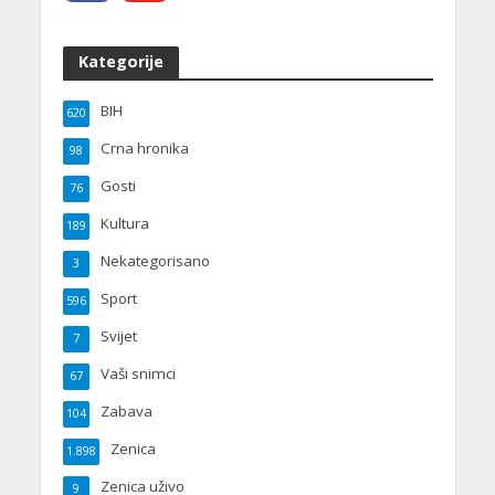
Kategorije
BIH
620
Crna hronika
98
Gosti
76
Kultura
189
Nekategorisano
3
Sport
596
Svijet
7
Vaši snimci
67
Zabava
104
Zenica
1.898
Zenica uživo
9