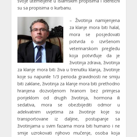
svoje utemeljene u islamskim propisima i identični
su sa propisima o kurbanu.
– Životinja namijenjena
za klanje mora biti halal,
mora se posjedovati
potvrda o izvršenom
veterinarskom pregledu
koja potvrđuje da je
životinja zdrava, životinja
za klanje mora biti živa u trenutku klanja, životinje
koje su napunile 1/3 perioda gravidnosti ne smiju
biti zaklane, životinja za klanje mora biti prethodno
hranjena dozvoljenom hranom bez primjesa
porijeklom od drugih životinja, hormona ili
sedativa, mora se obezbijediti odmor u
adekvatnim uvjetima za životinje koje su
transportovane iz daljine, postupanje sa
životinjama u svim fazama mora biti humano i ne
smije uzrokovati njihovo mučenje, osoba koja