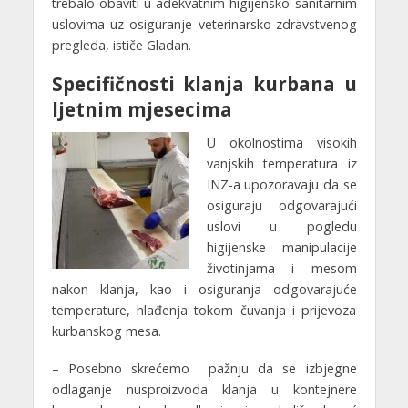
trebalo obaviti u adekvatnim higijensko sanitarnim
uslovima uz osiguranje veterinarsko-zdravstvenog
pregleda, ističe Gladan.
Specifičnosti klanja kurbana u
ljetnim mjesecima
U okolnostima visokih
vanjskih temperatura iz
INZ-a upozoravaju da se
osiguraju odgovarajući
uslovi u pogledu
higijenske manipulacije
životinjama i mesom
nakon klanja, kao i osiguranja odgovarajuće
temperature, hlađenja tokom čuvanja i prijevoza
kurbanskog mesa.
– Posebno skrećemo pažnju da se izbjegne
odlaganje nusproizvoda klanja u kontejnere