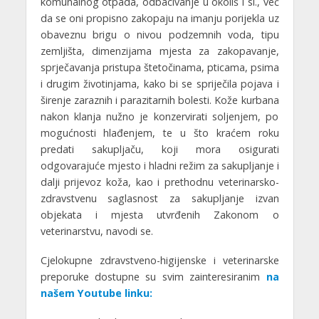
komunalnog otpada, odbacivanje u okoliš i sl., već
da se oni propisno zakopaju na imanju porijekla uz
obaveznu brigu o nivou podzemnih voda, tipu
zemljišta, dimenzijama mjesta za zakopavanje,
sprječavanja pristupa štetočinama, pticama, psima
i drugim životinjama, kako bi se spriječila pojava i
širenje zaraznih i parazitarnih bolesti. Kože kurbana
nakon klanja nužno je konzervirati soljenjem, po
mogućnosti hlađenjem, te u što kraćem roku
predati sakupljaču, koji mora osigurati
odgovarajuće mjesto i hladni režim za sakupljanje i
dalji prijevoz koža, kao i prethodnu veterinarsko-
zdravstvenu saglasnost za sakupljanje izvan
objekata i mjesta utvrđenih Zakonom o
veterinarstvu, navodi se.
Cjelokupne zdravstveno-higijenske i veterinarske
preporuke dostupne su svim zainteresiranim
na
našem Youtube linku: