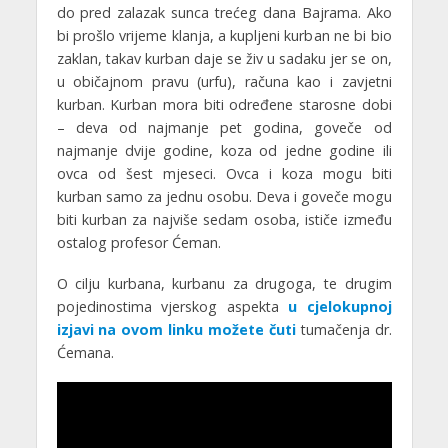
do pred zalazak sunca trećeg dana Bajrama. Ako
bi prošlo vrijeme klanja, a kupljeni kurban ne bi bio
zaklan, takav kurban daje se živ u sadaku jer se on,
u običajnom pravu (urfu), računa kao i zavjetni
kurban. Kurban mora biti određene starosne dobi
– deva od najmanje pet godina, goveče od
najmanje dvije godine, koza od jedne godine ili
ovca od šest mjeseci. Ovca i koza mogu biti
kurban samo za jednu osobu. Deva i goveče mogu
biti kurban za najviše sedam osoba, ističe između
ostalog profesor Ćeman.
O cilju kurbana, kurbanu za drugoga, te drugim
pojedinostima vjerskog aspekta
u cjelokupnoj
izjavi na ovom linku možete čuti
tumačenja dr.
Ćemana.