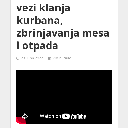
vezi klanja
kurbana,
zbrinjavanja mesa
i otpada
23. Juna 2022.
7 Min Read