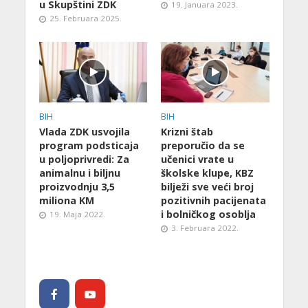
u Skupštini ZDK
19. Januara 2023.
25. Februara 2025.
BIH
BIH
Vlada ZDK usvojila
Krizni štab
program podsticaja
preporučio da se
u poljoprivredi: Za
učenici vrate u
animalnu i biljnu
školske klupe, KBZ
proizvodnju 3,5
bilježi sve veći broj
miliona KM
pozitivnih pacijenata
i bolničkog osoblja
19. Maja 2022.
3. Februara 2022.