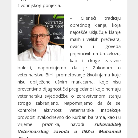
životinjskog porijekla.
– Cijeneći tradiciju
obrednog klanja, koja
najčešće uključuje klanje
malih i velikih preživara,
ovaca i goveda
prijemčivih na brucelozu,
kao i druge zarazne
bolesti, napominjemo da je Zakonom o
veterinarstvu BiH prometovanje životinjama koje
nisu obilježene ušnim markicama, koje nisu
preventivno dijagnostički pregledane i koje nemaju
veterinarsku svjedodžbu o zdravstvenom stanju
strogo zabranjeno. Napominjemo da će se
kontrolne aktivnosti veterinarske inspekcije
provodit svakodnevno do Kurban-bajrama, kao i u
vrijeme praznika, navodi
rukovoditelj
Veterinarskog zavoda u INZ-u Muhamed