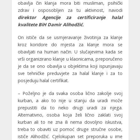
obavlja čin klanja mora biti musliman, psihički
zdrav i osposobljen za tu aktivnost, navodi
direktor Agencije za certificiranje halal
kvalitete BiH Damir Alihodžić.
On ističe da se usmjeravanje životinja za klanje
kroz koridore do mjesta za klanje mora se
obavljati na human način. U slučajevima kada se
vrši organizirano klanje u klaonicama, preporučeno
je da se ono obavlja u objektima koji ispunjavaju
sve tehničke preduvjete za halal klanje i za to
posjeduju halal certifikat.
– Poželjno je da svaka osoba lično zakolje svoj
kurban, a ako to nije u stanju da uradi može
prepustiti da to neko drugi uradi za njega.
Alternativno, osoba koja želi lično zaklati svoj
kurban ali to ne zna ili nema dovoljno iskustva,
treba to obaviti uz pomoć druge stručne osobe,
ističe Alihodžić. Cjelokupan set preporuka u ime