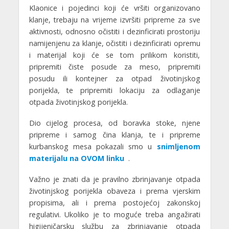
Klaonice i pojedinci koji će vršiti organizovano
klanje, trebaju na vrijeme izvršiti pripreme za sve
aktivnosti, odnosno očistiti i dezinficirati prostoriju
namijenjenu za klanje, očistiti i dezinficirati opremu
i materijal koji će se tom prilikom koristiti,
pripremiti čiste posude za meso, pripremiti
posudu ili kontejner za otpad životinjskog
porijekla, te pripremiti lokaciju za odlaganje
otpada životinjskog porijekla.
Dio cijelog procesa, od boravka stoke, njene
pripreme i samog čina klanja, te i pripreme
kurbanskog mesa pokazali smo u
snimljenom
materijalu na OVOM linku
.
Važno je znati da je pravilno zbrinjavanje otpada
životinjskog porijekla obaveza i prema vjerskim
propisima, ali i prema postojećoj zakonskoj
regulativi. Ukoliko je to moguće treba angažirati
higijeničarsku službu za zbrinjavanje otpada