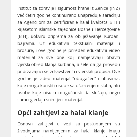
Institut za zdravlje i sigurnost hrane iz Zenice (INZ)
već četiri godine kontinuirano unapređuje saradnju
sa Agencijom za certificiranje halal kvaliteta BiH i
Rijasetom islamske zajednice Bosne i Hercegovine
(BiH), uokviru priprema za obilježavanje Kurban-
bajrama. Uz edukativni tekstualni materijal i
brošure, i ove godine je priređen edukativni video
materijal za sve one koji namjeravaju obaviti
vjerski obred klanja kurbana, a žele da ga provedu
pridržavajući se zdravstvenih i vjerskih propisa. Ove
godine je video materijal “obogaćen” i titlovima,
koje mogu koristiti osobe sa oštećenjem sluha, ali i
osobe koje nisu u mogućnosti da slušaju, nego
samo gledaju snimljeni materijal.
Opći zahtjevi za halal klanje
Osnovni zahtjevi u vezi sa postupanjem sa
životinjama namijenjenim za halal klanje imaju