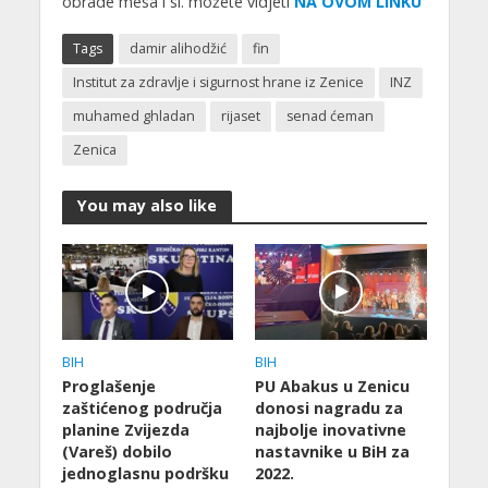
obrade mesa i sl. možete vidjeti
NA OVOM LINKU
Tags
damir alihodžić
fin
Institut za zdravlje i sigurnost hrane iz Zenice
INZ
muhamed ghladan
rijaset
senad ćeman
Zenica
You may also like
BIH
BIH
Proglašenje
PU Abakus u Zenicu
zaštićenog područja
donosi nagradu za
planine Zvijezda
najbolje inovativne
(Vareš) dobilo
nastavnike u BiH za
jednoglasnu podršku
2022.