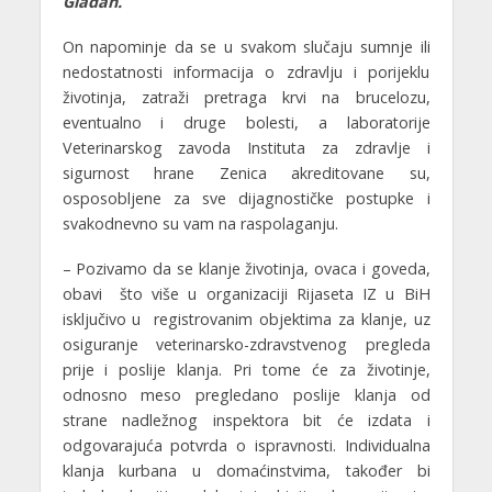
Gladan.
On napominje da se u svakom slučaju sumnje ili
nedostatnosti informacija o zdravlju i porijeklu
životinja, zatraži pretraga krvi na brucelozu,
eventualno i druge bolesti, a laboratorije
Veterinarskog zavoda Instituta za zdravlje i
sigurnost hrane Zenica akreditovane su,
osposobljene za sve dijagnostičke postupke i
svakodnevno su vam na raspolaganju.
– Pozivamo da se klanje životinja, ovaca i goveda,
obavi što više u organizaciji Rijaseta IZ u BiH
isključivo u registrovanim objektima za klanje, uz
osiguranje veterinarsko-zdravstvenog pregleda
prije i poslije klanja. Pri tome će za životinje,
odnosno meso pregledano poslije klanja od
strane nadležnog inspektora bit će izdata i
odgovarajuća potvrda o ispravnosti. Individualna
klanja kurbana u domaćinstvima, također bi