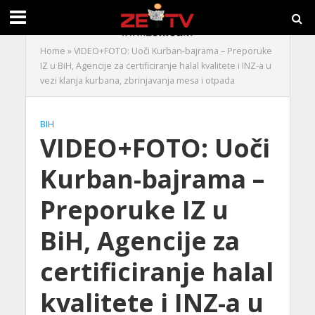
Home
»
VIDEO+FOTO: Uoči Kurban-bajrama – Preporuke
IZ u BiH, Agencije za certificiranje halal kvalitete i INZ-a u
vezi klanja kurbana, zbrinjavanja mesa i otpada
BIH
VIDEO+FOTO: Uoči
Kurban-bajrama –
Preporuke IZ u
BiH, Agencije za
certificiranje halal
kvalitete i INZ-a u