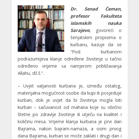
Dr. Senad Ćeman,
profesor Fakulteta
islamskih nauka
Sarajevo
, govoreći o
šerijatskim propisima o
kurbanu, kazuje da se
“Pod kurbanom
podrazumijeva klanje određene životinje u tačno
određeno vrijeme sa namjerom približavanja
Allahu, dž.š.”.
– Uvjet valjanosti kurbana je, između ostalog,
materijalna mogućnost osobe da kupi ili posjeduje
kurban, dok je uvjet da bi životinja mogla biti
kurban – sačuvanost od mahana koje su obično
štetne po zdravlje životinje ili utječu na kvalitet i
količinu mesa. Vrijeme klanja kurbana je prvi dan
Bajrama, nakon bajram-namaza, a osim prvog
dana Bajrama, kurban se može zaklati i drugi dan i