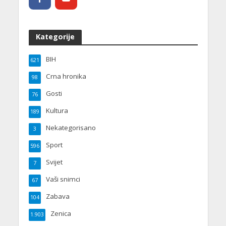
Kategorije
BIH
621
Crna hronika
98
Gosti
76
Kultura
189
Nekategorisano
3
Sport
596
Svijet
7
Vaši snimci
67
Zabava
104
Zenica
1.903