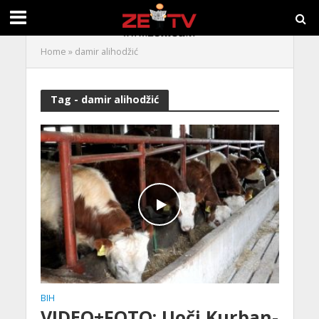
Home
»
damir alihodžić
Tag - damir alihodžić
BIH
VIDEO+FOTO: Uoči Kurban-