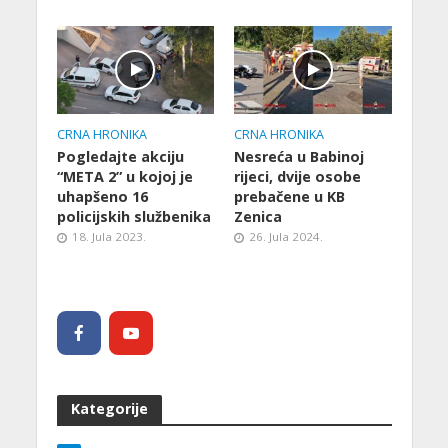
CRNA HRONIKA
CRNA HRONIKA
Pogledajte akciju
Nesreća u Babinoj
“META 2” u kojoj je
rijeci, dvije osobe
uhapšeno 16
prebačene u KB
policijskih službenika
Zenica
18. Jula 2023.
26. Jula 2024.
Kategorije