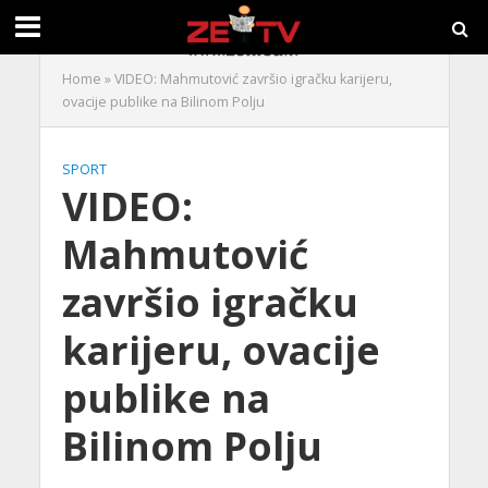
Home
»
VIDEO: Mahmutović završio igračku karijeru,
ovacije publike na Bilinom Polju
SPORT
VIDEO:
Mahmutović
završio igračku
karijeru, ovacije
publike na
Bilinom Polju