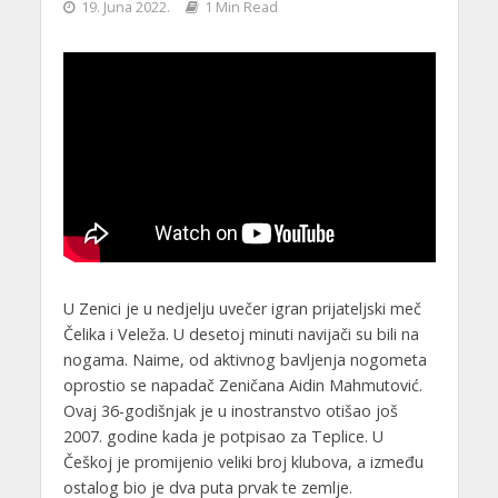
19. Juna 2022.
1 Min Read
U Zenici je u nedjelju uvečer igran prijateljski meč
Čelika i Veleža. U desetoj minuti navijači su bili na
nogama. Naime, od aktivnog bavljenja nogometa
oprostio se napadač Zeničana Aidin Mahmutović.
Ovaj 36-godišnjak je u inostranstvo otišao još
2007. godine kada je potpisao za Teplice. U
Češkoj je promijenio veliki broj klubova, a između
ostalog bio je dva puta prvak te zemlje.