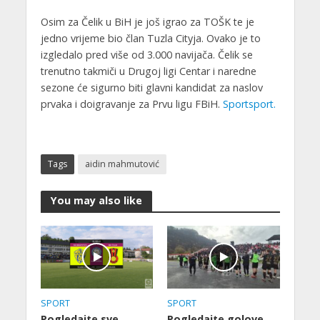
Osim za Čelik u BiH je još igrao za TOŠK te je
jedno vrijeme bio član Tuzla Cityja. Ovako je to
izgledalo pred više od 3.000 navijača. Čelik se
trenutno takmiči u Drugoj ligi Centar i naredne
sezone će sigurno biti glavni kandidat za naslov
prvaka i doigravanje za Prvu ligu FBiH.
Sportsport.
Tags
aidin mahmutović
You may also like
SPORT
SPORT
Pogledajte sve
Pogledajte golove