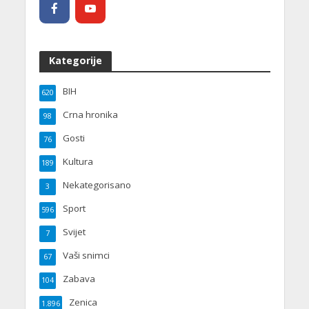
Kategorije
BIH
620
Crna hronika
98
Gosti
76
Kultura
189
Nekategorisano
3
Sport
596
Svijet
7
Vaši snimci
67
Zabava
104
Zenica
1.896