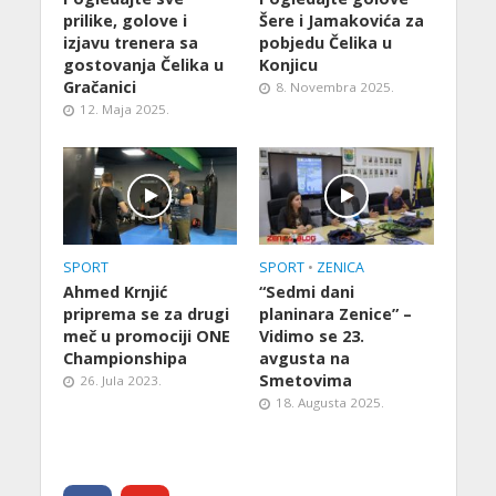
prilike, golove i
Šere i Jamakovića za
izjavu trenera sa
pobjedu Čelika u
gostovanja Čelika u
Konjicu
Gračanici
8. Novembra 2025.
12. Maja 2025.
SPORT
SPORT
•
ZENICA
Ahmed Krnjić
“Sedmi dani
priprema se za drugi
planinara Zenice” –
meč u promociji ONE
Vidimo se 23.
Championshipa
avgusta na
Smetovima
26. Jula 2023.
18. Augusta 2025.