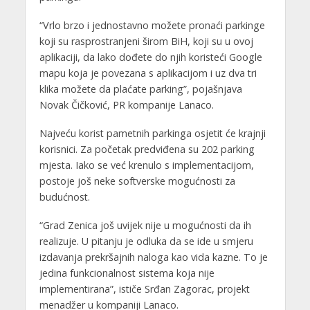
“Vrlo brzo i jednostavno možete pronaći parkinge
koji su rasprostranjeni širom BiH, koji su u ovoj
aplikaciji, da lako dođete do njih koristeći Google
mapu koja je povezana s aplikacijom i uz dva tri
klika možete da plaćate parking”, pojašnjava
Novak Čičković, PR kompanije Lanaco.
Najveću korist pametnih parkinga osjetit će krajnji
korisnici. Za početak predviđena su 202 parking
mjesta. Iako se već krenulo s implementacijom,
postoje još neke softverske mogućnosti za
budućnost.
“Grad Zenica još uvijek nije u mogućnosti da ih
realizuje. U pitanju je odluka da se ide u smjeru
izdavanja prekršajnih naloga kao vida kazne. To je
jedina funkcionalnost sistema koja nije
implementirana”, ističe Srđan Zagorac, projekt
menadžer u kompaniji Lanaco.