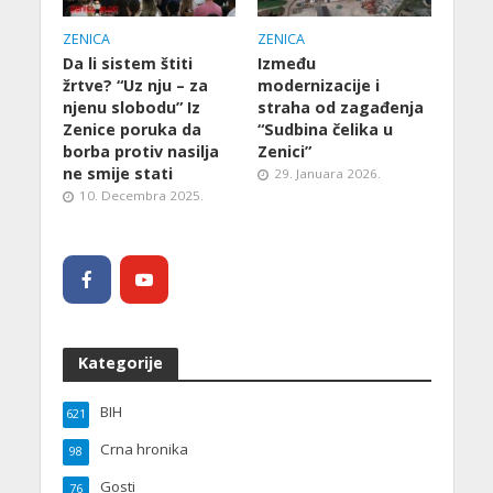
ZENICA
ZENICA
Da li sistem štiti
Između
žrtve? “Uz nju – za
modernizacije i
njenu slobodu” Iz
straha od zagađenja
Zenice poruka da
“Sudbina čelika u
borba protiv nasilja
Zenici”
ne smije stati
29. Januara 2026.
10. Decembra 2025.
Kategorije
BIH
621
Crna hronika
98
Gosti
76