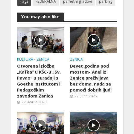
Tags
FEDERALNA
pametni gradovi
parking
You may also like
KULTURA
•
ZENICA
ZENICA
Otvorena izložba
Devet godina pod
„Kafka“ u KŠC-u „Sv.
mostom- Anel iz
Pavao“ u suradnji s
Zenice preživljava
Goethe Institutom i
bez doma, nada se
Pedagoškim
pomoći dobrih ljudi
zavodom Zenica
27. Juna 2025.
22. Aprila 2025.