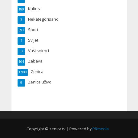
Kultura
189
Nekategorisano
3
Sport
597
Svijet
7
Vaši snimci
67
Zabava
104
Zenica
1.908
Zenica uživo
9
Copyright © zenica.tv | Powered by
PRmedia