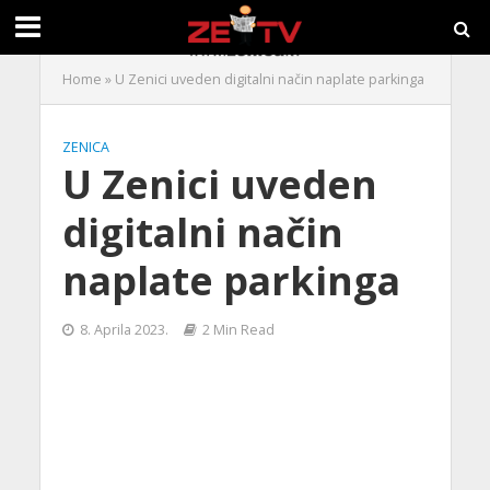
Home
»
U Zenici uveden digitalni način naplate parkinga
ZENICA
U Zenici uveden
digitalni način
naplate parkinga
8. Aprila 2023.
2 Min Read