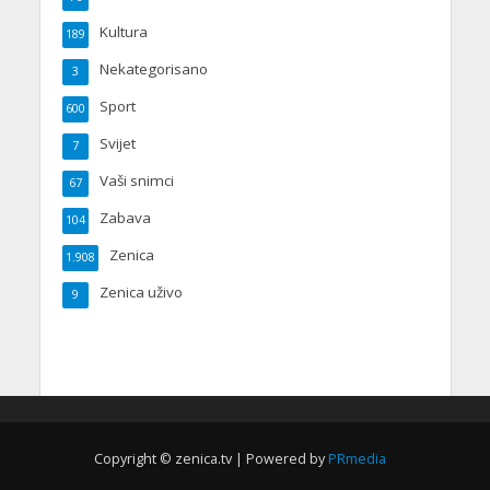
Kultura
189
Nekategorisano
3
Sport
600
Svijet
7
Vaši snimci
67
Zabava
104
Zenica
1.908
Zenica uživo
9
Copyright © zenica.tv | Powered by
PRmedia