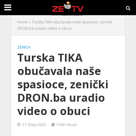
Home
»
Turska TIKA obučavala naše spasioce, zenički
DRON.ba uradio video o obuci
ZENICA
Turska TIKA
obučavala naše
spasioce, zenički
DRON.ba uradio
video o obuci
27. Maja 2022.
3 Min Read