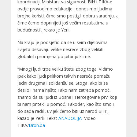
koordinaciji Ministarstva sigurnosti BiH i TIKA-e
ovdje provodimo edukacije i donosimo ljudima
brojne koristi, čime smo postigli dobru saradnju, a
čime ćemo doprinijeti još većim rezultatima u
budućnosti”, rekao je Yerli.
Na kraju je podsjetio da se u svim dijelovima
svijeta dešavaju velike nesreće zbog velikih
globalnih promjena po pitanju klime.
“Mnogi ljudi trpe veliku štetu zbog toga. Vidimo
ipak kako ljudi prilikom takvih nesreća pomažu
jedni drugima i solidarišu se. Stoga, ako bi se
desilo i nama nešto i ako nam zatreba pomoć,
znamo da su ljudi iz Bosne i Hercegovine prvi koji
bi nam pritekli u pomoć. Također, kao što smo i
do sada radili, uvijek ćemo biti uz narod BiH”,
kazao je Yerli. Tekst
ANADOLIJA
Video:
TIKA/
Dron.ba