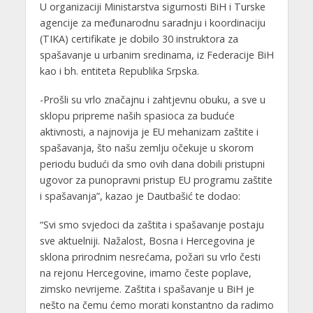
U organizaciji Ministarstva sigurnosti BiH i Turske
agencije za međunarodnu saradnju i koordinaciju
(TIKA) certifikate je dobilo 30 instruktora za
spašavanje u urbanim sredinama, iz Federacije BiH
kao i bh. entiteta Republika Srpska.
-Prošli su vrlo značajnu i zahtjevnu obuku, a sve u
sklopu pripreme naših spasioca za buduće
aktivnosti, a najnovija je EU mehanizam zaštite i
spašavanja, što našu zemlju očekuje u skorom
periodu budući da smo ovih dana dobili pristupni
ugovor za punopravni pristup EU programu zaštite
i spašavanja”, kazao je Dautbašić te dodao:
“Svi smo svjedoci da zaštita i spašavanje postaju
sve aktuelniji. Nažalost, Bosna i Hercegovina je
sklona prirodnim nesrećama, požari su vrlo česti
na rejonu Hercegovine, imamo česte poplave,
zimsko nevrijeme. Zaštita i spašavanje u BiH je
nešto na čemu ćemo morati konstantno da radimo