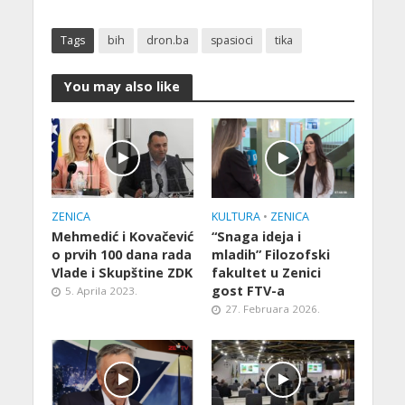
Tags
bih
dron.ba
spasioci
tika
You may also like
ZENICA
KULTURA
•
ZENICA
Mehmedić i Kovačević
“Snaga ideja i
o prvih 100 dana rada
mladih” Filozofski
Vlade i Skupštine ZDK
fakultet u Zenici
gost FTV-a
5. Aprila 2023.
27. Februara 2026.