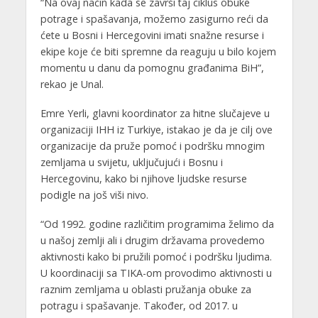
“Na ovaj način kada se završi taj ciklus obuke
potrage i spašavanja, možemo zasigurno reći da
ćete u Bosni i Hercegovini imati snažne resurse i
ekipe koje će biti spremne da reaguju u bilo kojem
momentu u danu da pomognu građanima BiH”,
rekao je Unal.
Emre Yerli, glavni koordinator za hitne slučajeve u
organizaciji IHH iz Turkiye, istakao je da je cilj ove
organizacije da pruže pomoć i podršku mnogim
zemljama u svijetu, uključujući i Bosnu i
Hercegovinu, kako bi njihove ljudske resurse
podigle na još viši nivo.
“Od 1992. godine različitim programima želimo da
u našoj zemlji ali i drugim državama provedemo
aktivnosti kako bi pružili pomoć i podršku ljudima.
U koordinaciji sa TIKA-om provodimo aktivnosti u
raznim zemljama u oblasti pružanja obuke za
potragu i spašavanje. Također, od 2017. u