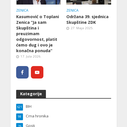
ZENICA
ZENICA
Kasumović o Toplani
Održana 39. sjednica
Zenica “Ja sam
Skupštine ZDK
Skupština i
27. Maja 2025.
preuzimam
odgovornost, platit
ćemo dug i ovo je
konačna ponuda“
17. Jula 2026.
Kategorije
BIH
621
Crna hronika
98
Gosti
76