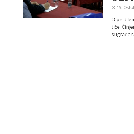
19. Okto
O problem
tiče. Činj
sugrađana