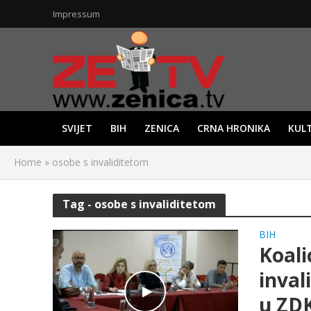
Impressum
SVIJET
BIH
ZENICA
CRNA HRONIKA
KUL
Home
»
osobe s invaliditetom
Tag - osobe s invaliditetom
BIH
Koali
inval
u ZD