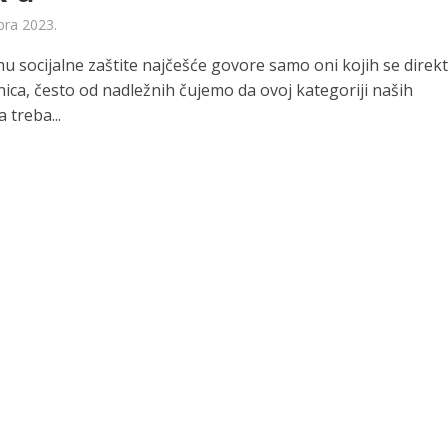
bra 2023.
u socijalne zaštite najčešće govore samo oni kojih se direk
enica, često od nadležnih čujemo da ovoj kategoriji naših
 treba...