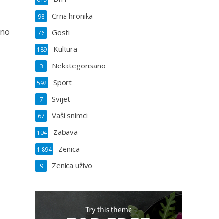
Crna hronika
98
tno
Gosti
76
Kultura
189
Nekategorisano
3
Sport
592
Svijet
7
Vaši snimci
67
Zabava
104
Zenica
1.894
Zenica uživo
9