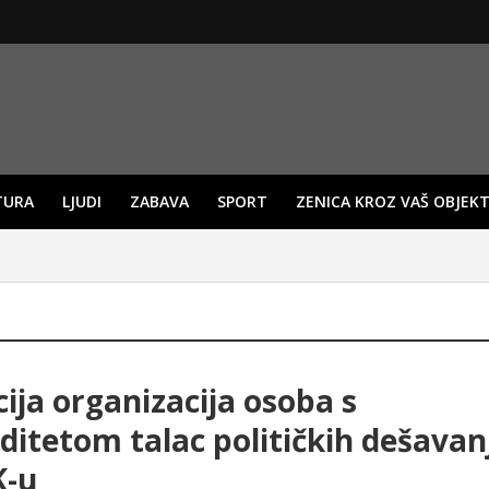
TURA
LJUDI
ZABAVA
SPORT
ZENICA KROZ VAŠ OBJEKT
cija organizacija osoba s
iditetom talac političkih dešavan
K-u