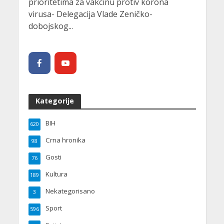
prioritetima za vakcinu protiv korona
virusa- Delegacija Vlade Zeničko-
dobojskog...
Kategorije
BIH
620
Crna hronika
98
Gosti
76
Kultura
189
Nekategorisano
3
Sport
596