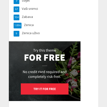
Svijet
7
Vaši snimci
67
Zabava
104
Zenica
1.896
Zenica uživo
9