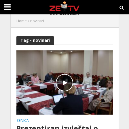
Home
»
novinari
Tag - novinari
ZENICA
Prezentiran izvještaj o