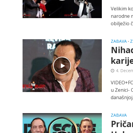
Velikim k
narodne m
obilježio če
ZABAVA
Z
•
Nihad
karij
4. Decem
VIDEO+FOT
u Zenici-
današnjoj.
ZABAVA
Prič