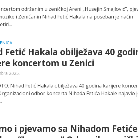
oncertom održanim u zeničkoj Areni „Husejin Smajlović“, pje
uzike i Zeničanin Nihad Fetić Hakala na poseban je način
tiri...
ENICA
 Fetić Hakala obilježava 40 godi
ere koncertom u Zenici
bra 2025.
O: Nihad Fetić Hakala obilježava 40 godina karijere konce
 Organizacioni odbor koncerta Nihada Fetića Hakale najavio j
..
amo i pjevamo sa Nihadom Fetić