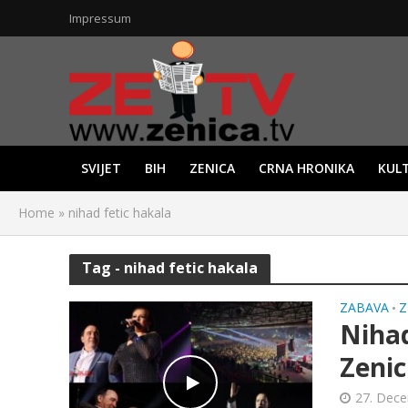
Impressum
SVIJET
BIH
ZENICA
CRNA HRONIKA
KUL
Home
»
nihad fetic hakala
Tag - nihad fetic hakala
ZABAVA
Z
•
Nihad
Zenic
27. Dece