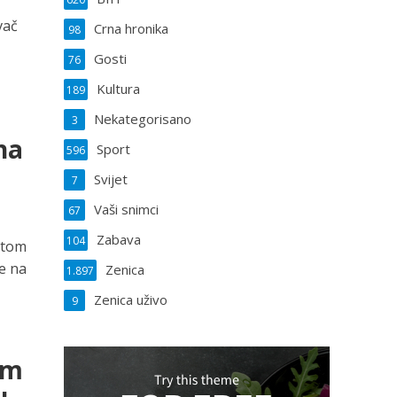
vač
Crna hronika
98
Gosti
76
Kultura
189
Nekategorisano
3
na
Sport
596
Svijet
7
Vaši snimci
67
Zabava
104
rtom
e na
Zenica
1.897
Zenica uživo
9
em