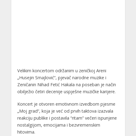
Velikim koncertom održanim u zeničkoj Areni
„Husejin Smajlović“, pjevač narodne muzike i
Zeničanin Nihad Fetić Hakala na poseban je način
obilježio četiri decenije uspješne muzičke karijere.
Koncert je otvoren emotivnom izvedbom pjesme
„Moj grad“, koja je već od prvih taktova izazvala
reakciju publike i postavila “ritam” večeri ispunjene
nostalgijom, emocijama i bezvremenskim
hitovima.