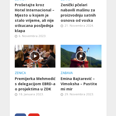
Prošetajte kroz
Zenički pčelari
Hotel Internacional –
nabavili mašinu za
Mjesto u kojem je
proizvodnju satnih
stalo vrijeme, ali nije
osnova od voska
otkucana posljednja
21. Novembra 2024.
klapa
6. Novembra 2023.
ZENICA
ZABAVA
Premijerka Mehmedić
Emina Bajtarević –
s delegacijom EBRD-a
Vimoksha – Pustite
o projektima u ZDK
mi mir
18. Januara 2023.
29. Novembra 2023.