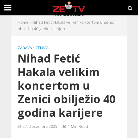
Home
»
Nihad Fetić Hakala velikim koncertom u Zenici
obilježio 40 godina karijere
ZABAVA
•
ZENICA
Nihad Fetić
Hakala velikim
koncertom u
Zenici obilježio 40
godina karijere
27. Decembra 2025.
1 Min Read