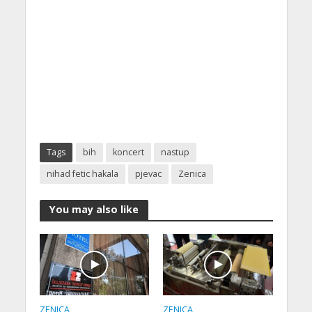
Tags
bih
koncert
nastup
nihad fetic hakala
pjevac
Zenica
You may also like
ZENICA
ZENICA