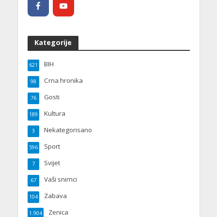
Kategorije
BIH
621
Crna hronika
98
Gosti
76
Kultura
189
Nekategorisano
3
Sport
596
Svijet
7
Vaši snimci
67
Zabava
104
Zenica
1.904