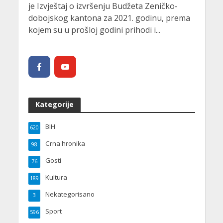
je Izvještaj o izvršenju Budžeta Zeničko-
dobojskog kantona za 2021. godinu, prema
kojem su u prošloj godini prihodi i...
Kategorije
BIH
620
Crna hronika
98
Gosti
76
Kultura
189
Nekategorisano
3
Sport
596