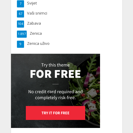
Svijet
7
Vaši snimci
67
Zabava
104
Zenica
1.897
Zenica uživo
9