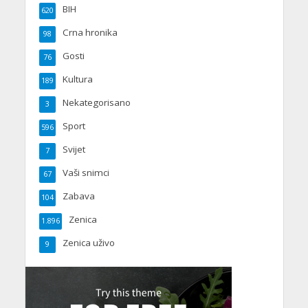
BIH
620
Crna hronika
98
Gosti
76
Kultura
189
Nekategorisano
3
Sport
596
Svijet
7
Vaši snimci
67
Zabava
104
Zenica
1.896
Zenica uživo
9