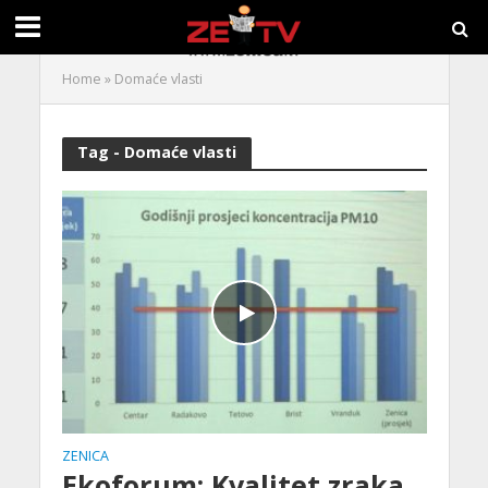
Home
»
Domaće vlasti
Tag - Domaće vlasti
ZENICA
Ekoforum: Kvalitet zraka