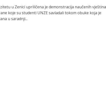
itetu u Zenici upriličena je demonstracija naučenih vještin
ne koje su studenti UNZE savladali tokom obuke koja je
na u saradnji...