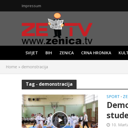
Impressum
SVIJET
BIH
ZENICA
CRNA HRONIKA
KUL
Home
»
demonstracija
Tag - demonstracija
SPORT
ZE
•
Demo
stude
10. Mart