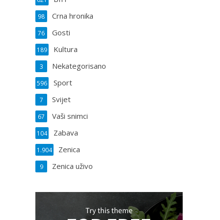
a
Crna hronika
98
Gosti
76
Kultura
189
Nekategorisano
3
Sport
596
Svijet
7
Vaši snimci
67
Zabava
104
Zenica
1.904
Zenica uživo
9