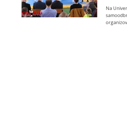
Na Univerz
samoodbra
organizova