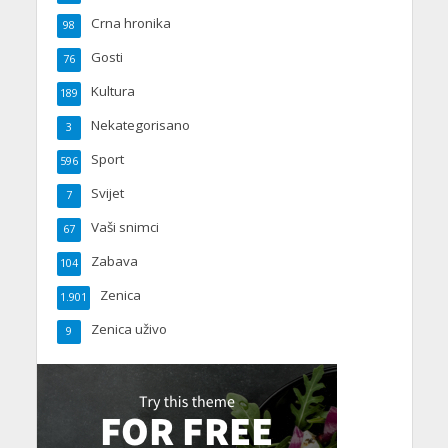
Crna hronika
98
Gosti
76
Kultura
189
Nekategorisano
3
Sport
596
Svijet
7
Vaši snimci
67
Zabava
104
Zenica
1.901
Zenica uživo
9