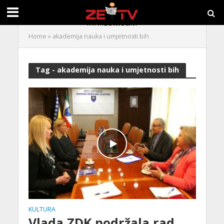
Home
»
akademija nauka i umjetnosti bih
Tag - akademija nauka i umjetnosti bih
KULTURA
Vlada ZDK podržala rad