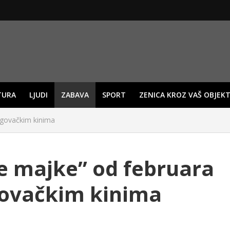
TURA
LJUDI
ZABAVA
SPORT
ZENICA KROZ VAŠ OBJEKT
egovačkim kinima
e majke” od februara
ovačkim kinima