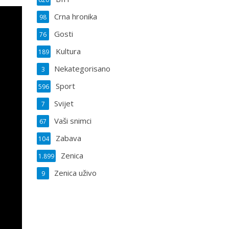
Crna hronika
98
Gosti
76
Kultura
189
Nekategorisano
3
Sport
596
Svijet
7
Vaši snimci
67
Zabava
104
Zenica
1.899
Zenica uživo
9