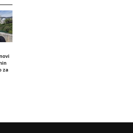
novi
nin
o za