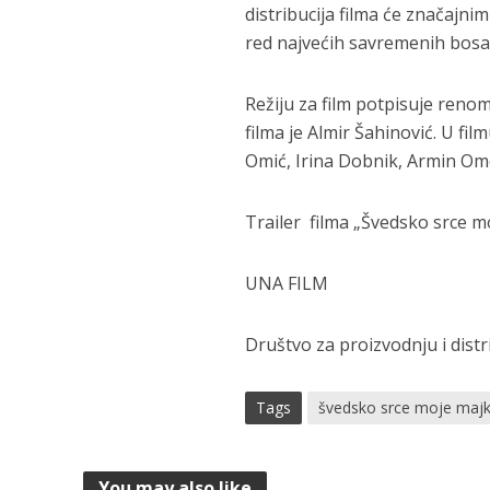
distribucija filma će značajni
red najvećih savremenih bos
Režiju za film potpisuje reno
filma je Almir Šahinović. U f
Omić, Irina Dobnik, Armin Ome
Trailer filma „Švedsko srce m
UNA FILM
Društvo za proizvodnju i distr
Tags
švedsko srce moje maj
You may also like