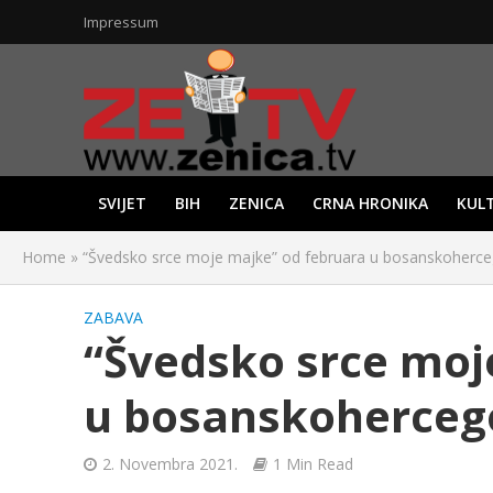
Impressum
SVIJET
BIH
ZENICA
CRNA HRONIKA
KUL
Home
»
“Švedsko srce moje majke” od februara u bosanskoherc
ZABAVA
“Švedsko srce moj
u bosanskoherceg
2. Novembra 2021.
1 Min Read