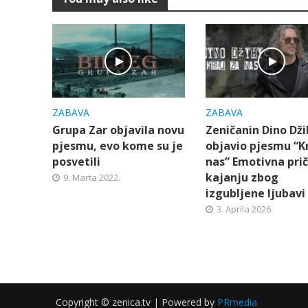
ZABAVA
ZABAVA
Grupa Zar objavila novu
Zeničanin Dino Dži
pjesmu, evo kome su je
objavio pjesmu “K
posvetili
nas” Emotivna prič
kajanju zbog
9. Marta 2022.
izgubljene ljubavi
3. Aprila 2026.
Copyright © zenica.tv | Powered by
PRmedia