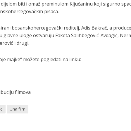
m dijelom biti i omaž preminulom Ključaninu koji sigurno spa
anskohercegovačkih pisaca.
mirani bosanskohercegovački reditelj, Adis Bakrač, a produc
ilmu glavne uloge ostvaruju Faketa Salihbegović-Avdagić, Ner
rović i drugi.
oje majke“ možete pogledati na linku:
ibuciju filmova
ke
Una film