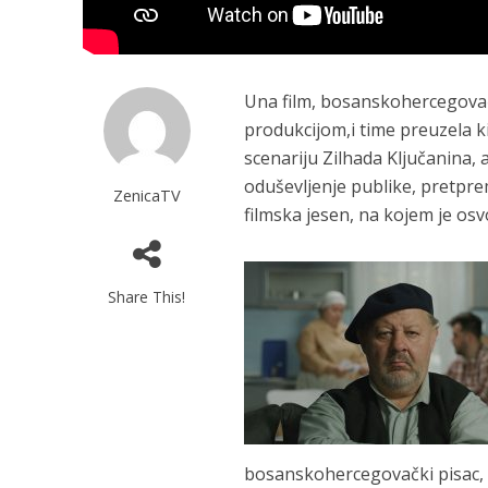
Una film, bosanskohercegovač
produkcijom,i time preuzela k
scenariju Zilhada Ključanina, a
oduševljenje publike, pretpre
ZenicaTV
filmska jesen, na kojem je osv
Share This!
bosanskohercegovački pisac, Z