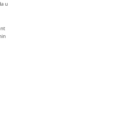
da u
ent
min