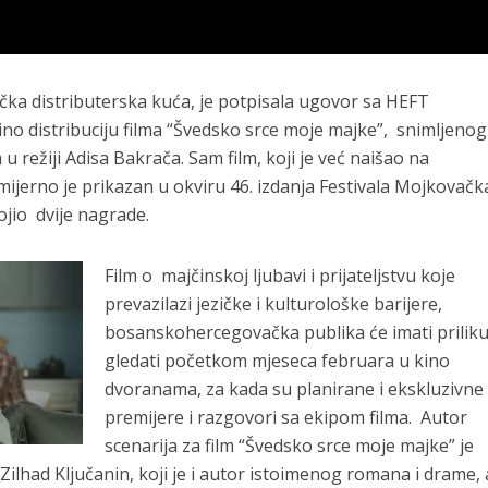
ka distributerska kuća, je potpisala ugovor sa HEFT
ino distribuciju filma “Švedsko srce moje majke”, snimljeno
 u režiji Adisa Bakrača. Sam film, koji je već naišao na
mijerno je prikazan u okviru 46. izdanja Festivala Mojkovačk
ojio dvije nagrade.
Film o majčinskoj ljubavi i prijateljstvu koje
prevazilazi jezičke i kulturološke barijere,
bosanskohercegovačka publika će imati prilik
gledati početkom mjeseca februara u kino
dvoranama, za kada su planirane i ekskluzivne
premijere i razgovori sa ekipom filma. Autor
scenarija za film “Švedsko srce moje majke” je
ilhad Ključanin, koji je i autor istoimenog romana i drame, 