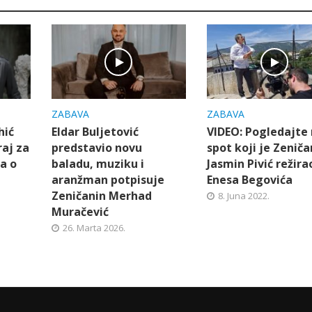
ZABAVA
ZABAVA
hić
Eldar Buljetović
VIDEO: Pogledajte 
raj za
predstavio novu
spot koji je Zeniča
a o
baladu, muziku i
Jasmin Pivić režira
aranžman potpisuje
Enesa Begovića
Zeničanin Merhad
8. Juna 2022.
Muračević
26. Marta 2026.