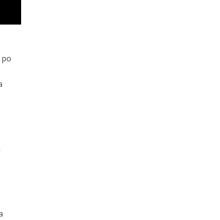
g po
a
u
a