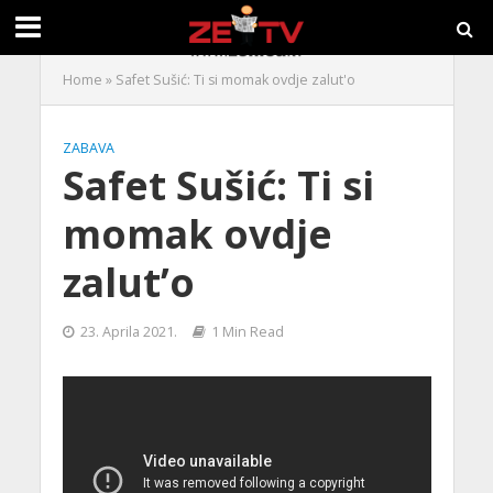
Home
»
Safet Sušić: Ti si momak ovdje zalut'o
ZABAVA
Safet Sušić: Ti si
momak ovdje
zalut’o
23. Aprila 2021.
1 Min Read