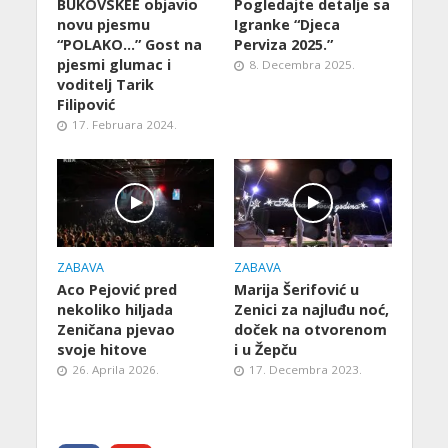
BUKOVSKEE objavio
Pogledajte detalje sa
novu pjesmu
Igranke “Djeca
“POLAKO…” Gost na
Perviza 2025.”
pjesmi glumac i
8. Decembra 2025.
voditelj Tarik
Filipović
17. Februara 2024.
ZABAVA
ZABAVA
Aco Pejović pred
Marija Šerifović u
nekoliko hiljada
Zenici za najluđu noć,
Zeničana pjevao
doček na otvorenom
svoje hitove
i u Žepču
26. Aprila 2026.
17. Decembra 2023.