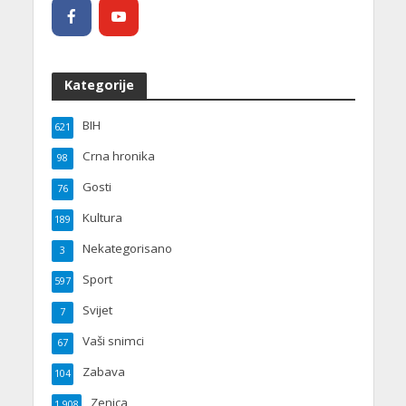
Kategorije
BIH
621
Crna hronika
98
Gosti
76
Kultura
189
Nekategorisano
3
Sport
597
Svijet
7
Vaši snimci
67
Zabava
104
Zenica
1.908