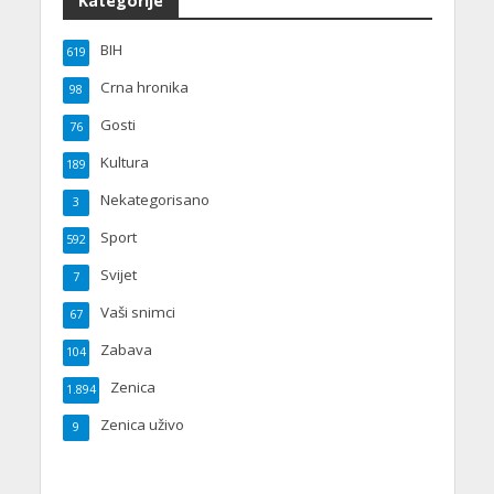
Kategorije
BIH
619
Crna hronika
98
Gosti
76
Kultura
189
Nekategorisano
3
Sport
592
Svijet
7
Vaši snimci
67
Zabava
104
Zenica
1.894
Zenica uživo
9