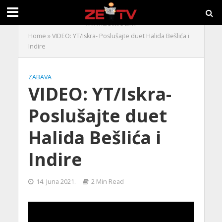
Home
»
VIDEO: YT/Iskra- Poslušajte duet Halida Bešlića i
Indire
ZABAVA
VIDEO: YT/Iskra-
Poslušajte duet
Halida Bešlića i
Indire
14. Juna 2021.
2 Min Read