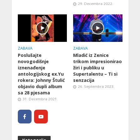
29. Decembra 2022.
ZABAVA
ZABAVA
Poslušajte
Mladić iz Zenice
novogodišnje
trikom impresionirao
iznenađenje
žiri i publiku u
antologijskog ex.Yu
Supertalentu – Ti si
rokera: Johnny Štulić
senzacija
objavio dupli album
26. Septembra 2023.
sa 28 pjesama
31. Decembra 2021.