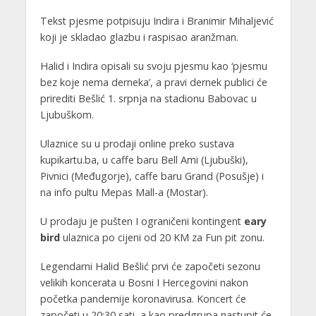
Tekst pjesme potpisuju Indira i Branimir Mihaljević
koji je skladao glazbu i raspisao aranžman.
Halid i Indira opisali su svoju pjesmu kao ‘pjesmu
bez koje nema derneka’, a pravi dernek publici će
prirediti Bešlić 1. srpnja na stadionu Babovac u
Ljubuškom.
Ulaznice su u prodaji online preko sustava
kupikartu.ba, u caffe baru Bell Ami (Ljubuški),
Pivnici (Međugorje), caffe baru Grand (Posušje) i
na info pultu Mepas Mall-a (Mostar).
U prodaju je pušten I ograničeni kontingent
eary
bird
ulaznica po cijeni od 20 KM za Fun pit zonu.
Legendarni Halid Bešlić prvi će započeti sezonu
velikih koncerata u Bosni I Hercegovini nakon
početka pandemije koronavirusa. Koncert će
započeti u 20:30 sati, a kao predgrupa nastupit će