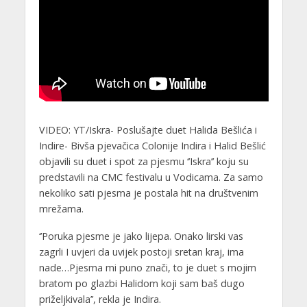
VIDEO: YT/Iskra- Poslušajte duet Halida Bešlića i
Indire- Bivša pjevačica Colonije Indira i Halid Bešlić
objavili su duet i spot za pjesmu ‘’Iskra’’ koju su
predstavili na CMC festivalu u Vodicama. Za samo
nekoliko sati pjesma je postala hit na društvenim
mrežama.
‘’Poruka pjesme je jako lijepa. Onako lirski vas
zagrli I uvjeri da uvijek postoji sretan kraj, ima
nade…Pjesma mi puno znači, to je duet s mojim
bratom po glazbi Halidom koji sam baš dugo
priželjkivala’’, rekla je Indira.