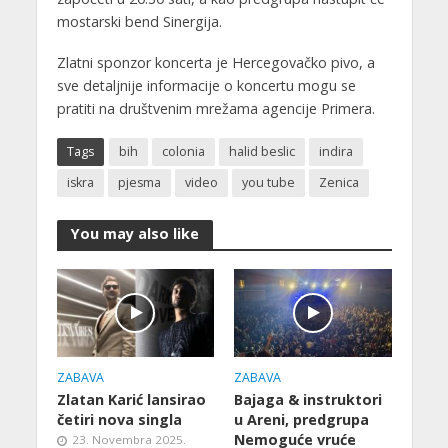
mostarski bend Sinergija.
Zlatni sponzor koncerta je Hercegovačko pivo, a
sve detaljnije informacije o koncertu mogu se
pratiti na društvenim mrežama agencije Primera.
Tags
bih
colonia
halid beslic
indira
iskra
pjesma
video
you tube
Zenica
You may also like
ZABAVA
ZABAVA
Zlatan Karić lansirao
Bajaga & instruktori
četiri nova singla
u Areni, predgrupa
Nemoguće vruće
23. Novembra 2025.