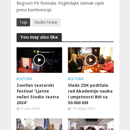
Begovići PR festivala. Pogledajte snimak cijele
press konferencije.
Tags
Studio Teatar
You may also like
KULTURA
KULTURA
Završen teatarski
Vlada ZDK podržala
festival “Ljetne
rad Akademije nauka
večeri Studio teatra
i umjetnosti BiH sa
2024”
50.000 KM
9. Jula 2024.
19. Maja 2023.