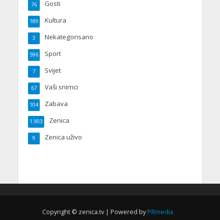
Gosti
76
Kultura
189
Nekategorisano
3
Sport
596
Svijet
7
Vaši snimci
67
Zabava
104
Zenica
1.903
Zenica uživo
9
Copyright © zenica.tv | Powered by
PRmedia