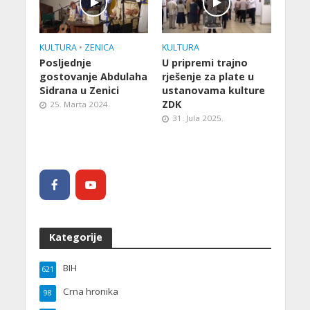
KULTURA
•
ZENICA
KULTURA
Posljednje
U pripremi trajno
gostovanje Abdulaha
rješenje za plate u
Sidrana u Zenici
ustanovama kulture
ZDK
25. Marta 2024.
31. Jula 2025.
Kategorije
BIH
621
Crna hronika
98