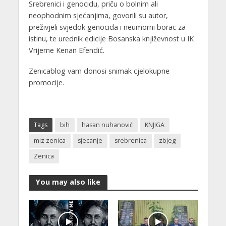
Srebrenici i genocidu, priču o bolnim ali
neophodnim sjećanjima, govorili su autor,
preživjeli svjedok genocida i neumorni borac za
istinu, te urednik edicije Bosanska književnost u IK
Vrijeme Kenan Efendić.
Zenicablog vam donosi snimak cjelokupne
promocije.
Tags
bih
hasan nuhanović
KNJIGA
miz zenica
sjecanje
srebrenica
zbjeg
Zenica
You may also like