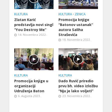
KULTURA
KULTURA
•
ZENICA
Zlatan Karić
Promocija knjige
predstavlja novi singl
“Batonov ustanak”
“You Destroy Me”
autora Saliha
Straševića
14. Novembra 2022.
18. Novembra 2022.
KULTURA
KULTURA
Promocija knjige u
Dado Ruvić priredio
organizaciji
prvu bh. video izložbu
Udruženja Baton
“Nju je lako voljeti”
6. Augusta 2023.
23. Novembra 2022.