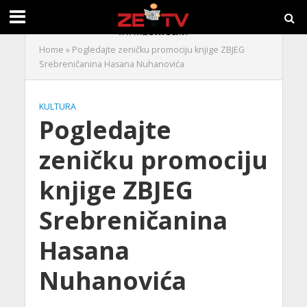
Home
»
Pogledajte zeničku promociju knjige ZBJEG
Srebreničanina Hasana Nuhanovića
KULTURA
Pogledajte
zeničku promociju
knjige ZBJEG
Srebreničanina
Hasana
Nuhanovića