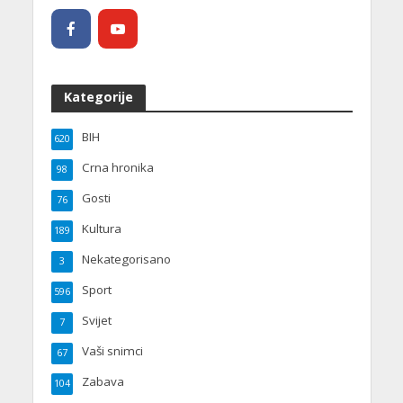
Kategorije
BIH
620
Crna hronika
98
Gosti
76
Kultura
189
Nekategorisano
3
Sport
596
Svijet
7
Vaši snimci
67
Zabava
104