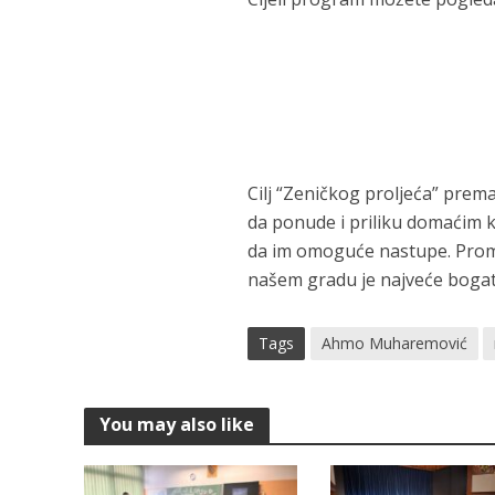
Cilj “Zeničkog proljeća” prem
da ponude i priliku domaćim ku
da im omoguće nastupe. Promoc
našem gradu je najveće bogat
Tags
Ahmo Muharemović
You may also like