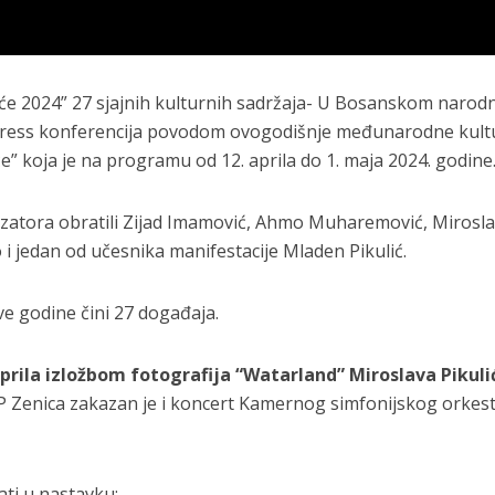
će 2024” 27 sjajnih kulturnih sadržaja- U Bosanskom naro
 press konferencija povodom ovogodišnje međunarodne kult
e” koja je na programu od 12. aprila do 1. maja 2024. godine
izatora obratili Zijad Imamović, Ahmo Muharemović, Mirosl
o i jedan od učesnika manifestacije Mladen Pikulić.
e godine čini 27 događaja.
aprila izložbom fotografija “Watarland” Miroslava Pikuli
 Zenica zakazan je i koncert Kamernog simfonijskog orkest
ti u nastavku: