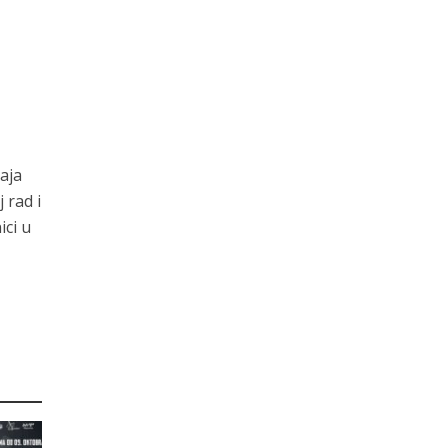
aja
 rad i
ici u