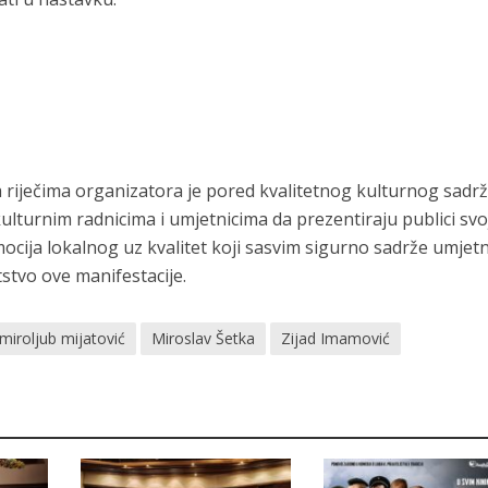
a riječima organizatora je pored kvalitetnog kulturnog sadrž
lturnim radnicima i umjetnicima da prezentiraju publici svoj
ija lokalnog uz kvalitet koji sasvim sigurno sadrže umjetn
stvo ove manifestacije.
miroljub mijatović
Miroslav Šetka
Zijad Imamović