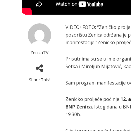
VIDEO+FOTO: “Zeničko prolje
pozorištu Zenica održana je
manifestacije “Zeničko proljeć
ZenicaTV
Prisutnima su se u ime organ
Šetka i Miroljub Mijatović, ka
Share This!
Sam program manifestacije ov
Zeničko proljeće počinje
12. 
BNP Zenica.
Istog dana u BNP
19:30h.
Cijeli program možete pogleda