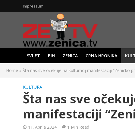
Impressum
SVIJET
BIH
ZENICA
CRNA HRONIKA
KUL
Home
»
Šta nas sve očekuje na kulturnoj manifestaciji “Zeničko p
KULTURA
Šta nas sve očekuj
manifestaciji “Zen
11. Aprila 2024.
1 Min Read