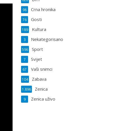
Crna hronika
98
Gosti
76
Kultura
189
Nekategorisano
3
Sport
596
Svijet
7
Vaši snimci
67
Zabava
104
Zenica
1.896
Zenica uživo
9