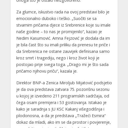
onoga što je ostalo neizgovoreno.
Za glumce, iskustvo rada na ovoj predstavi bilo je
emocionalno duboko i teško. „Suočiti se sa
stvarnim pričama djece iz Srebrenice koje su imale
naše godine – to nas je promijenilo“, kazao je
Nedim Kasumović. Amna Fejzović je dodala da im
je bila čast što su imali priliku da prenesu te priče i
da Srebrenica ne ostane zauvijek definisana samo
kroz smrt i tragediju, nego i kroz život koji je
postojao prije svega toga. „Drago mi je što sada
pričamo njihovu priču“, kazala je.
Direktor BNP-a Zenica Miroljub Mijatović podsjetio
je da ova predstava zatvara 75. pozorišnu sezonu
u kojoj je izvedeno 211 programskih sadržaja, od
čega osam premijera i 53 gostovanja. Istakao je
kako je saradnja s JU KSC Kakanj višegodišnja i
plodonosna, a da je predstava „Tražeći Esmira“
dokaz da mladi, ako im se da prostor i povjerenje,