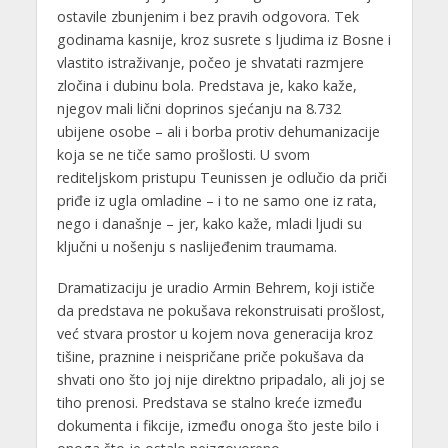
ostavile zbunjenim i bez pravih odgovora. Tek
godinama kasnije, kroz susrete s ljudima iz Bosne i
vlastito istraživanje, počeo je shvatati razmjere
zločina i dubinu bola. Predstava je, kako kaže,
njegov mali lični doprinos sjećanju na 8.732
ubijene osobe – ali i borba protiv dehumanizacije
koja se ne tiče samo prošlosti. U svom
rediteljskom pristupu Teunissen je odlučio da priči
priđe iz ugla omladine – i to ne samo one iz rata,
nego i današnje – jer, kako kaže, mladi ljudi su
ključni u nošenju s naslijeđenim traumama.
Dramatizaciju je uradio Armin Behrem, koji ističe
da predstava ne pokušava rekonstruisati prošlost,
već stvara prostor u kojem nova generacija kroz
tišine, praznine i neispričane priče pokušava da
shvati ono što joj nije direktno pripadalo, ali joj se
tiho prenosi. Predstava se stalno kreće između
dokumenta i fikcije, između onoga što jeste bilo i