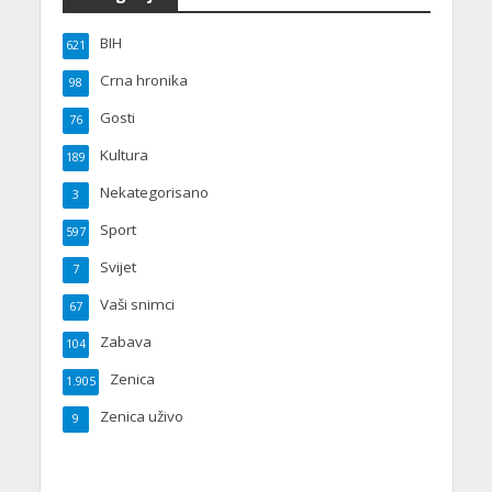
BIH
621
Crna hronika
98
Gosti
76
Kultura
189
Nekategorisano
3
Sport
597
Svijet
7
Vaši snimci
67
Zabava
104
Zenica
1.905
Zenica uživo
9