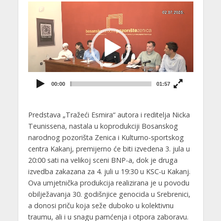
Video
Player
00:00
01:57
Predstava „Tražeći Esmira“ autora i reditelja Nicka
Teunissena, nastala u koprodukciji Bosanskog
narodnog pozorišta Zenica i Kulturno-sportskog
centra Kakanj, premijerno će biti izvedena 3. jula u
20:00 sati na velikoj sceni BNP-a, dok je druga
izvedba zakazana za 4. juli u 19:30 u KSC-u Kakanj.
Ova umjetnička produkcija realizirana je u povodu
obilježavanja 30. godišnjice genocida u Srebrenici,
a donosi priču koja seže duboko u kolektivnu
traumu, ali i u snagu pamćenja i otpora zaboravu.