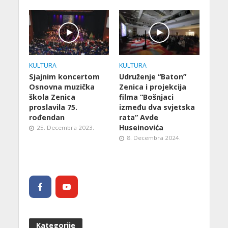
KULTURA
KULTURA
Sjajnim koncertom
Udruženje “Baton”
Osnovna muzička
Zenica i projekcija
škola Zenica
filma “Bošnjaci
proslavila 75.
između dva svjetska
rođendan
rata” Avde
Huseinovića
25. Decembra 2023.
8. Decembra 2024.
Kategorije