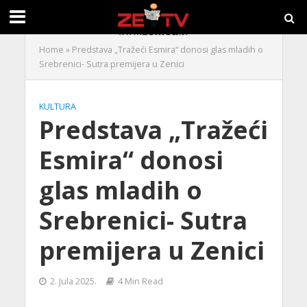
Home
»
Predstava „Tražeći Esmira“ donosi glas mladih o
Srebrenici- Sutra premijera u Zenici
KULTURA
Predstava „Tražeći
Esmira“ donosi
glas mladih o
Srebrenici- Sutra
premijera u Zenici
2. Jula 2025.
4 Min Read