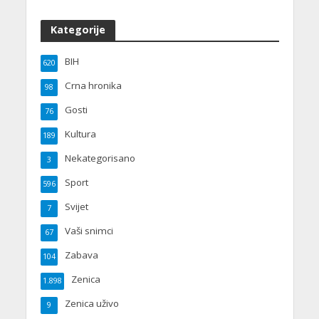
Kategorije
BIH
620
Crna hronika
98
Gosti
76
Kultura
189
Nekategorisano
3
Sport
596
Svijet
7
Vaši snimci
67
Zabava
104
Zenica
1.898
Zenica uživo
9