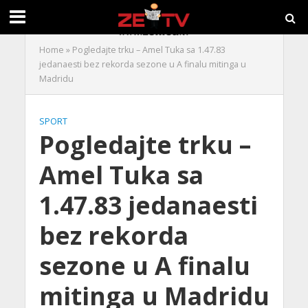
Home
»
Pogledajte trku – Amel Tuka sa 1.47.83
jedanaesti bez rekorda sezone u A finalu mitinga u
Madridu
SPORT
Pogledajte trku –
Amel Tuka sa
1.47.83 jedanaesti
bez rekorda
sezone u A finalu
mitinga u Madridu