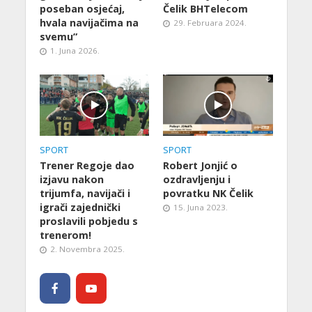
poseban osjećaj,
Čelik BHTelecom
hvala navijačima na
29. Februara 2024.
svemu”
1. Juna 2026.
SPORT
SPORT
Trener Regoje dao
Robert Jonjić o
izjavu nakon
ozdravljenju i
trijumfa, navijači i
povratku NK Čelik
igrači zajednički
15. Juna 2023.
proslavili pobjedu s
trenerom!
2. Novembra 2025.