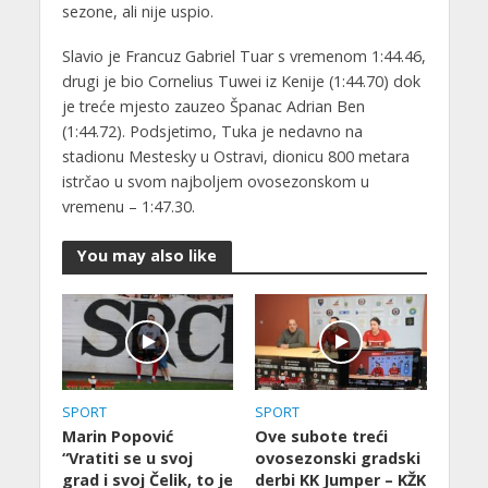
sezone, ali nije uspio.
Slavio je Francuz Gabriel Tuar s vremenom 1:44.46,
drugi je bio Cornelius Tuwei iz Kenije (1:44.70) dok
je treće mjesto zauzeo Španac Adrian Ben
(1:44.72). Podsjetimo, Tuka je nedavno na
stadionu Mestesky u Ostravi, dionicu 800 metara
istrčao u svom najboljem ovosezonskom u
vremenu – 1:47.30.
You may also like
SPORT
SPORT
Marin Popović
Ove subote treći
“Vratiti se u svoj
ovosezonski gradski
grad i svoj Čelik, to je
derbi KK Jumper – KŽK