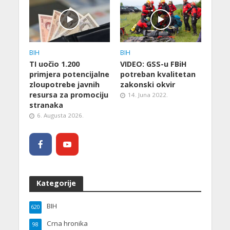
BIH
BIH
TI uočio 1.200
VIDEO: GSS-u FBiH
primjera potencijalne
potreban kvalitetan
zloupotrebe javnih
zakonski okvir
resursa za promociju
14. Juna 2022.
stranaka
6. Augusta 2026.
Kategorije
BIH
620
Crna hronika
98