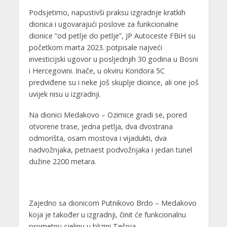
Podsjetimo, napustivši praksu izgradnje kratkih
dionica i ugovarajući poslove za funkcionalne
dionice “od petlje do petlje”, JP Autoceste FBiH su
početkom marta 2023. potpisale najveći
investicijski ugovor u posljednjih 30 godina u Bosni
i Hercegovini. Inače, u okviru Koridora 5C
predviđene su i neke još skuplje dioince, ali one još
uvijek nisu u izgradnji.
Na dionici Medakovo – Ozimice gradi se, pored
otvorene trase, jedna petlja, dva dvostrana
odmorišta, osam mostova i vijadukti, dva
nadvožnjaka, petnaest podvožnjaka i jedan tunel
dužine 2200 metara.
Zajedno sa dionicom Putnikovo Brdo – Medakovo
koja je također u izgradnji, činit će funkcionalnu
prometnu cjelinu u blizini Tešnja.