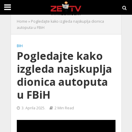
Home
»
Pogledajte kako izgleda najskuplja dionica
autoputa u FBiH
BIH
Pogledajte kako
izgleda najskuplja
dionica autoputa
u FBiH
3. Aprila 2025.
2 Min Read