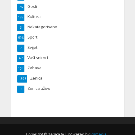
Gosti
76
Kultura
189
Nekategorisano
3
Sport
596
Svijet
7
Vaši snimci
67
Zabava
104
Zenica
1.896
Zenica uživo
9
Copyright © zenica.tv | Powered by
PRmedia