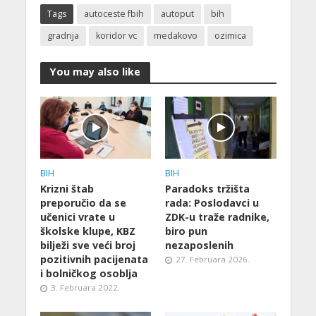
Tags
autoceste fbih
autoput
bih
gradnja
koridor vc
medakovo
ozimica
You may also like
BIH
BIH
Krizni štab
Paradoks tržišta
preporučio da se
rada: Poslodavci u
učenici vrate u
ZDK-u traže radnike,
školske klupe, KBZ
biro pun
bilježi sve veći broj
nezaposlenih
pozitivnih pacijenata
27. Februara 2026.
i bolničkog osoblja
3. Februara 2022.