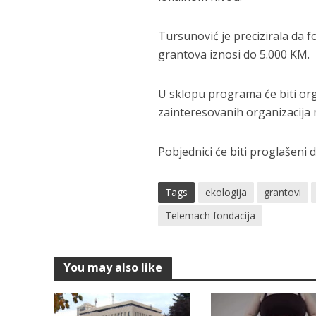
Tursunović je precizirala da 
grantova iznosi do 5.000 KM.
U sklopu programa će biti orga
zainteresovanih organizacija 
Pobjednici će biti proglašeni d
Tags
ekologija
grantovi
Telemach fondacija
You may also like