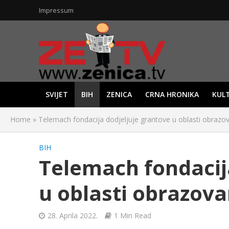
Impressum
SVIJET
BIH
ZENICA
CRNA HRONIKA
KUL
Home
»
Telemach fondacija dodjeljuje grantove u oblasti obrazov
BIH
Telemach fondacij
u oblasti obrazovan
28. Aprila 2022.
1 Min Read