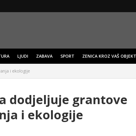
TURA
LJUDI
ZABAVA
SPORT
ZENICA KROZ VAŠ OBJEKT
anja i ekologije
a dodjeljuje grantove
ja i ekologije