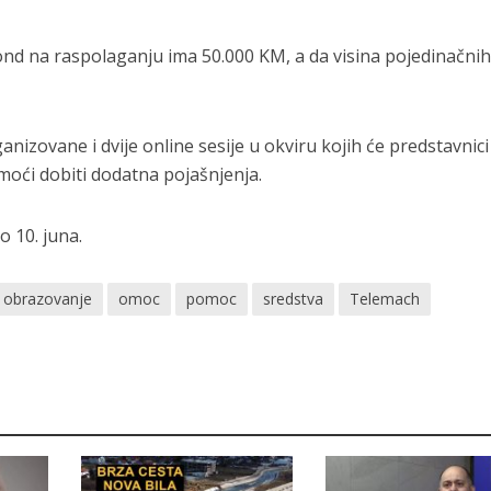
fond na raspolaganju ima 50.000 KM, a da visina pojedinačni
nizovane i dvije online sesije u okviru kojih će predstavnici
moći dobiti dodatna pojašnjenja.
o 10. juna.
obrazovanje
omoc
pomoc
sredstva
Telemach