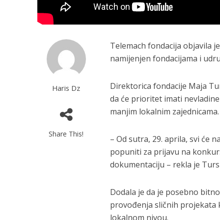
Telemach fondacija objavila je
namijenjen fondacijama i udru
Direktorica fondacije Maja Tu
Haris Dz
da će prioritet imati nevladin
manjim lokalnim zajednicama.
Share This!
– Od sutra, 29. aprila, svi će
popuniti za prijavu na konku
dokumentaciju – rekla je Turs
Dodala je da je posebno bitno
provođenja sličnih projekata 
lokalnom nivou.