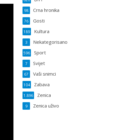
Crna hronika
98
Gosti
76
Kultura
189
Nekategorisano
3
Sport
596
Svijet
7
Vaši snimci
67
Zabava
104
Zenica
1.896
Zenica uživo
9