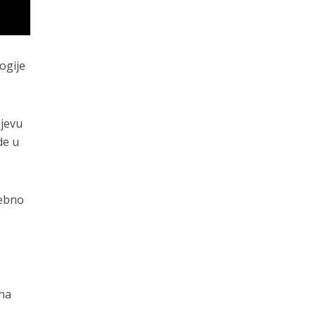
ogije
ajevu
de u
rebno
 na