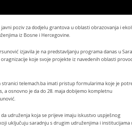
 javni poziv za dodjelu grantova u oblasti obrazovanja i ekol
ženjima iz Bosne i Hercegovine.
rsunović izjavila je na predstavljanju programa danas u Sar
e oragnizacije koje svoje projekte iz navedenih oblasti provo
 na stranici telemach.ba imati pristup formularima koje je pot
rs, a osnovno je da do 28. maja dobijemo kompletnu
unović.
 da udruženja koja se prijeve imaju iskustvo uspješnog
koji uključuju saradnju s drugim udruženjima i institucijama