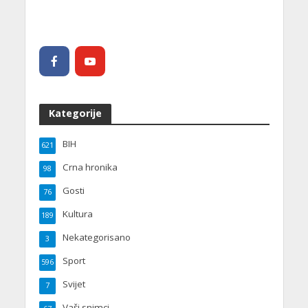
Kategorije
BIH
621
Crna hronika
98
Gosti
76
Kultura
189
Nekategorisano
3
Sport
596
Svijet
7
Vaši snimci