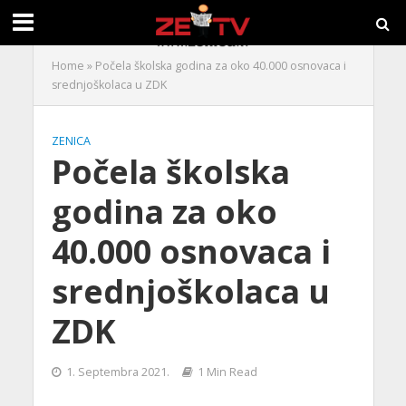
Home
»
Počela školska godina za oko 40.000 osnovaca i
srednjoškolaca u ZDK
ZENICA
Počela školska
godina za oko
40.000 osnovaca i
srednjoškolaca u
ZDK
1. Septembra 2021.
1 Min Read