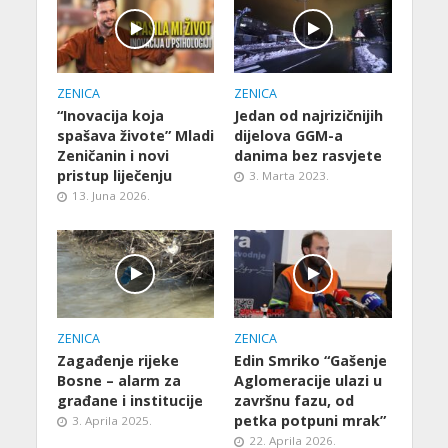
ZENICA
ZENICA
“Inovacija koja
Jedan od najrizičnijih
spašava živote” Mladi
dijelova GGM-a
Zeničanin i novi
danima bez rasvjete
pristup liječenju
3. Marta 2023.
13. Juna 2026.
ZENICA
ZENICA
Zagađenje rijeke
Edin Smriko “Gašenje
Bosne – alarm za
Aglomeracije ulazi u
građane i institucije
završnu fazu, od
petka potpuni mrak”
3. Aprila 2025.
22. Aprila 2026.