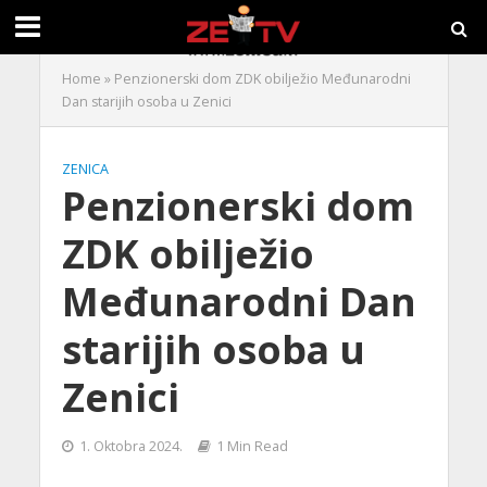
Home
»
Penzionerski dom ZDK obilježio Međunarodni
Dan starijih osoba u Zenici
ZENICA
Penzionerski dom
ZDK obilježio
Međunarodni Dan
starijih osoba u
Zenici
1. Oktobra 2024.
1 Min Read