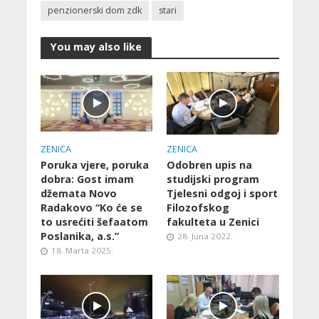
penzionerski dom zdk
stari
You may also like
ZENICA
ZENICA
Poruka vjere, poruka
Odobren upis na
dobra: Gost imam
studijski program
džemata Novo
Tjelesni odgoj i sport
Radakovo “Ko će se
Filozofskog
to usrećiti šefaatom
fakulteta u Zenici
Poslanika, a.s.”
28. Juna 2022.
18. Marta 2025.