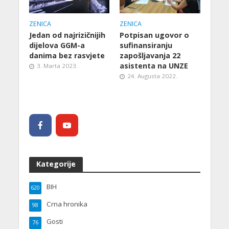
ZENICA
ZENICA
Jedan od najrizičnijih
Potpisan ugovor o
dijelova GGM-a
sufinansiranju
danima bez rasvjete
zapošljavanja 22
asistenta na UNZE
3. Marta 2023.
24. Augusta 2022.
Kategorije
BIH
620
Crna hronika
98
Gosti
76