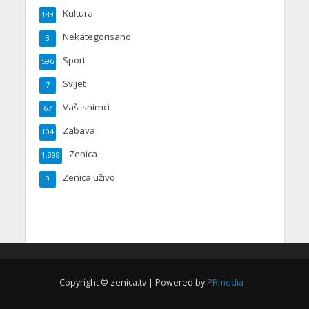
Kultura
189
Nekategorisano
3
Sport
596
Svijet
7
Vaši snimci
67
Zabava
104
Zenica
1.898
Zenica uživo
9
Copyright © zenica.tv | Powered by
PRmedia