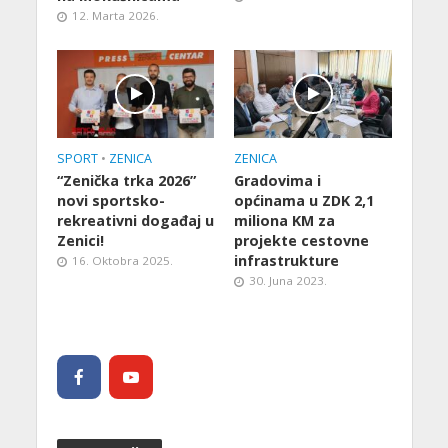
12. Marta 2026.
SPORT
•
ZENICA
ZENICA
“Zenička trka 2026”
Gradovima i
novi sportsko-
općinama u ZDK 2,1
rekreativni događaj u
miliona KM za
Zenici!
projekte cestovne
infrastrukture
16. Oktobra 2025.
30. Juna 2023.