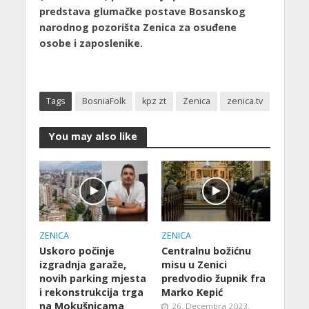
predstava glumačke postave Bosanskog
narodnog pozorišta Zenica za osuđene
osobe i zaposlenike.
Tags
BosniaFolk
kpz zt
Zenica
zenica.tv
You may also like
ZENICA
ZENICA
Uskoro počinje
Centralnu božićnu
izgradnja garaže,
misu u Zenici
novih parking mjesta
predvodio župnik fra
i rekonstrukcija trga
Marko Kepić
na Mokušnicama
26. Decembra 2023.