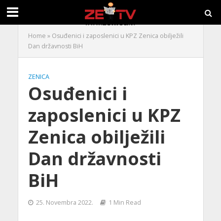
Home
»
Osuđenici i zaposlenici u KPZ Zenica obilježili
Dan državnosti BiH
ZENICA
Osuđenici i
zaposlenici u KPZ
Zenica obilježili
Dan državnosti
BiH
25. Novembra 2022.
1 Min Read