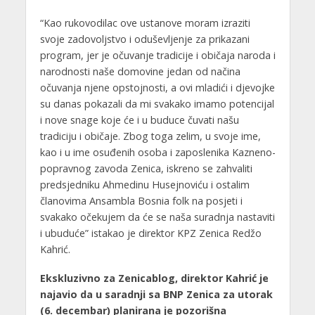
“Kao rukovodilac ove ustanove moram izraziti
svoje zadovoljstvo i oduševljenje za prikazani
program, jer je očuvanje tradicije i običaja naroda i
narodnosti naše domovine jedan od načina
očuvanja njene opstojnosti, a ovi mladići i djevojke
su danas pokazali da mi svakako imamo potencijal
i nove snage koje će i u buduce čuvati našu
tradiciju i običaje. Zbog toga zelim, u svoje ime,
kao i u ime osuđenih osoba i zaposlenika Kazneno-
popravnog zavoda Zenica, iskreno se zahvaliti
predsjedniku Ahmedinu Husejnoviću i ostalim
članovima Ansambla Bosnia folk na posjeti i
svakako očekujem da će se naša suradnja nastaviti
i ubuduće” istakao je direktor KPZ Zenica Redžo
Kahrić.
Ekskluzivno za Zenicablog, direktor Kahrić je
najavio da u saradnji sa BNP Zenica za utorak
(6. decembar) planirana je pozorišna