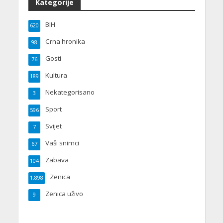
Kategorije
BIH
620
Crna hronika
98
Gosti
76
Kultura
189
Nekategorisano
3
Sport
596
Svijet
7
Vaši snimci
67
Zabava
104
Zenica
1.898
Zenica uživo
9