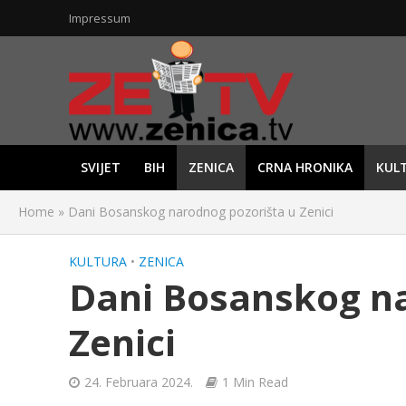
Impressum
SVIJET
BIH
ZENICA
CRNA HRONIKA
KUL
Home
»
Dani Bosanskog narodnog pozorišta u Zenici
KULTURA
•
ZENICA
Dani Bosanskog na
Zenici
24. Februara 2024.
1 Min Read