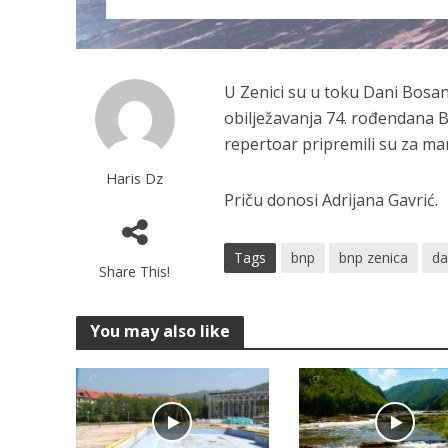
U Zenici su u toku Dani Bosa
obilježavanja 74. rođendana B
repertoar pripremili su za ma
Haris Dz
Priču donosi Adrijana Gavrić.
Tags
bnp
bnp zenica
da
Share This!
You may also like