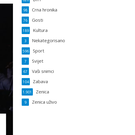
Crna hronika
98
Gosti
76
Kultura
189
Nekategorisano
3
Sport
596
Svijet
7
Vaši snimci
67
Zabava
104
Zenica
1.901
Zenica uživo
9