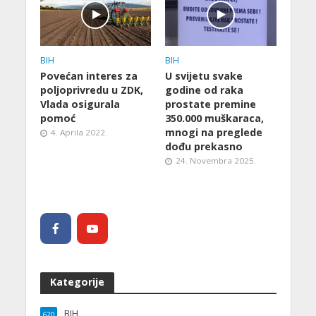
BIH
BIH
Povećan interes za
U svijetu svake
poljoprivredu u ZDK,
godine od raka
Vlada osigurala
prostate premine
pomoć
350.000 muškaraca,
mnogi na preglede
4. Aprila 2022.
dođu prekasno
24. Novembra 2025.
Kategorije
BIH
620