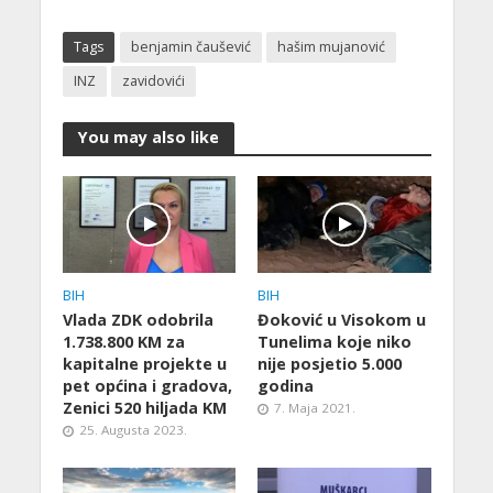
Tags
benjamin čaušević
hašim mujanović
INZ
zavidovići
You may also like
BIH
BIH
Vlada ZDK odobrila
Đoković u Visokom u
1.738.800 KM za
Tunelima koje niko
kapitalne projekte u
nije posjetio 5.000
pet općina i gradova,
godina
Zenici 520 hiljada KM
7. Maja 2021.
25. Augusta 2023.