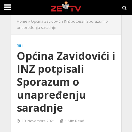
Home
»
Općina Zavidovići i INZ potpisali Sporazum o
unapređenju saradnje
BIH
Općina Zavidovići i
INZ potpisali
Sporazum o
unapređenju
saradnje
10. Novembra 2021.
1 Min Read