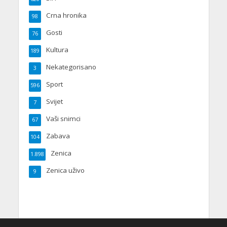
Crna hronika
98
Gosti
76
Kultura
189
Nekategorisano
3
Sport
596
Svijet
7
Vaši snimci
67
Zabava
104
Zenica
1.898
Zenica uživo
9