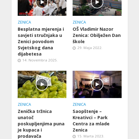
ZENICA
ZENICA
Besplatna mjerenja i
OŠ Vladimir Nazor
savjeti stručnjaka u
Zenica: Obilježen Dan
Zenici povodom
škole
Svjetskog dana
29. Maja 2022.
dijabetesa
14. Novembra 2025.
ZENICA
ZENICA
Zenička tržnica
Saopštenje –
unatoč
Kreativci – Park
poskupljenjima puna
Centra za mlade
je kupaca i
Zenica
prodavača
15. Marta 2023.