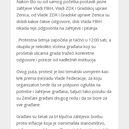
Nakon što su od samog početka postavili jasne
zahtjeve Vladi FBiH, Vladi ZDK i Gradskoj upravi
Zenica, od Vlade ZDK i Gradske uprave Zenica su
dobili kakve-takve odgovore, dok Vlada FBiH
nikada nije odgovorila na zahtjeve i pitanja.
. Protestna šetnja započela je tačno u 12:00 sati, a
okupila je nekoliko stotina građana koji su
prošetali ulicama grada tražeći konkretne
odgovore i poteze od nadležnih institucija.
Ovog puta, protest je bio tematski usmjeren kao
krik prema (ne)radu Vlade Federacije, za koju
organizatori tvrde da se potpuno oglušila na
potrebe i zahtjeve građana, šaljući tako poruku da
su Zeničani građani drugog reda i da se bore za
sve građane.
Građani su šetali za tri ključna zahtjeva: borbu
protiv inflacije koja je osiromašila stanovništvo,