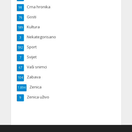
Crna hronika
98
Gosti
76
Kultura
189
Nekategorisano
3
Sport
592
Svijet
7
Vaši snimci
67
Zabava
104
Zenica
1.894
Zenica uživo
9