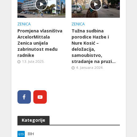
ZENICA
ZENICA
Promjena vlasništva
Tužna sudbina
ArcelorMittala
porodice Hazbe i
Zenica unijela
Nure Kosić –
zabrinutost među
deložacija,
radnike
samoubistvo,
stradanje na pruzi…
13. Jula 2025.
4. Januara 2024.
Kategorije
BIH
619