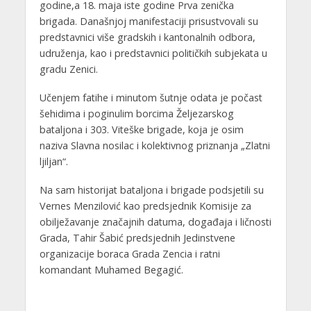
godine,a 18. maja iste godine Prva zenička
brigada. Današnjoj manifestaciji prisustvovali su
predstavnici više gradskih i kantonalnih odbora,
udruženja, kao i predstavnici političkih subjekata u
gradu Zenici.
Učenjem fatihe i minutom šutnje odata je počast
šehidima i poginulim borcima Željezarskog
bataljona i 303. Viteške brigade, koja je osim
naziva Slavna nosilac i kolektivnog priznanja „Zlatni
ljiljan“.
Na sam historijat bataljona i brigade podsjetili su
Vernes Menzilović kao predsjednik Komisije za
obilježavanje značajnih datuma, događaja i ličnosti
Grada, Tahir Šabić predsjednih Jedinstvene
organizacije boraca Grada Zencia i ratni
komandant Muhamed Begagić.