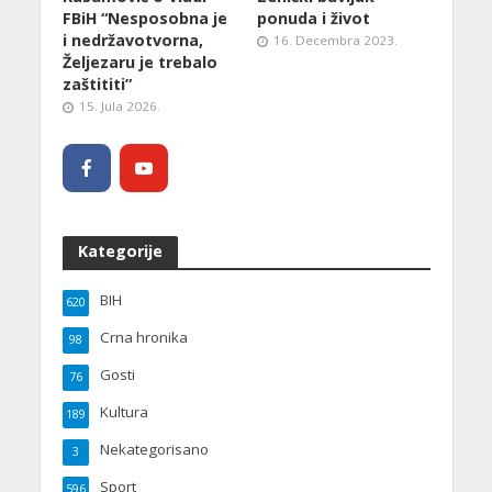
FBiH “Nesposobna je
ponuda i život
i nedržavotvorna,
16. Decembra 2023.
Željezaru je trebalo
zaštititi”
15. Jula 2026.
Kategorije
BIH
620
Crna hronika
98
Gosti
76
Kultura
189
Nekategorisano
3
Sport
596