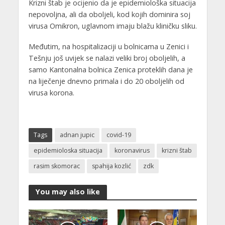
Krizni štab je ocijenio da je epidemiološka situacija
nepovoljna, ali da oboljeli, kod kojih dominira soj
virusa Omikron, uglavnom imaju blažu kliničku sliku.
Međutim, na hospitalizaciji u bolnicama u Zenici i
Tešnju još uvijek se nalazi veliki broj oboljelih, a
samo Kantonalna bolnica Zenica proteklih dana je
na liječenje dnevno primala i do 20 oboljelih od
virusa korona.
Tags
adnan jupic
covid-19
epidemioloska situacija
koronavirus
krizni štab
rasim skomorac
spahija kozlić
zdk
You may also like