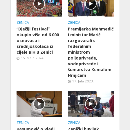
ZENICA
ZENICA
“Dječiji festival”
Premijerka Mehmedić
okupio više od 6.000
i ministar Marić
osnovaca i
razgovarali s
srednjoškolaca iz
federalnim
cijele BiH u Zenici
ministrom
poljoprivrede,
15. Maja 2024.
vodoprivrede i
šumarstva Kemalom
Hrnjićem
17. Jula 2023.
ZENICA
ZENICA
Kasumović o Vladi
Zenički buvljak