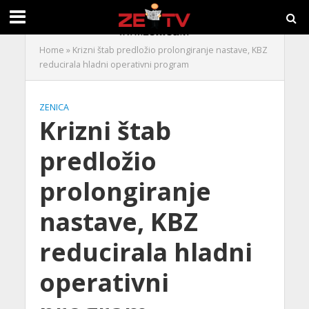
Home
»
Krizni štab predložio prolongiranje nastave, KBZ
reducirala hladni operativni program
ZENICA
Krizni štab
predložio
prolongiranje
nastave, KBZ
reducirala hladni
operativni