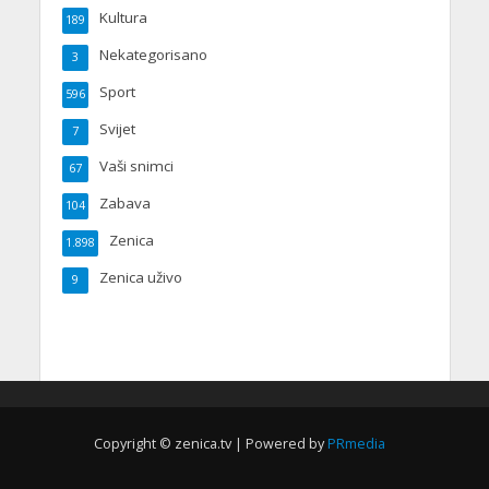
Kultura
189
Nekategorisano
3
Sport
596
Svijet
7
Vaši snimci
67
Zabava
104
Zenica
1.898
Zenica uživo
9
Copyright © zenica.tv | Powered by
PRmedia