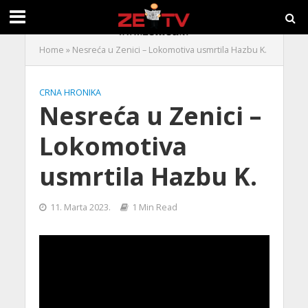
Home
»
Nesreća u Zenici – Lokomotiva usmrtila Hazbu K.
CRNA HRONIKA
Nesreća u Zenici –
Lokomotiva
usmrtila Hazbu K.
11. Marta 2023.
1 Min Read