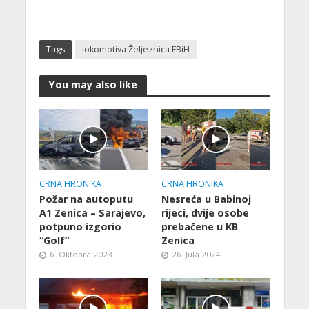
Tags
lokomotiva Željeznica FBiH
You may also like
CRNA HRONIKA
CRNA HRONIKA
Požar na autoputu
Nesreća u Babinoj
A1 Zenica – Sarajevo,
rijeci, dvije osobe
potpuno izgorio
prebačene u KB
“Golf”
Zenica
6. Oktobra 2023.
26. Jula 2024.