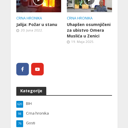
CRNA HRONIKA
CRNA HRONIKA
Jalija: Požar u stanu
Uhapšen osumnjičeni
za ubistvo Omera
20. Juna 2022.
Muslića u Zenici
19. Maja 2025.
Kategorije
BIH
620
Crna hronika
98
Gosti
76