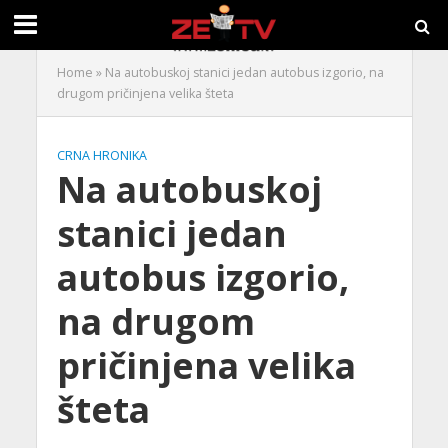
Home
»
Na autobuskoj stanici jedan autobus izgorio, na
drugom pričinjena velika šteta
CRNA HRONIKA
Na autobuskoj
stanici jedan
autobus izgorio,
na drugom
pričinjena velika
šteta