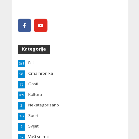
Kategorije
BIH
621
Crna hronika
98
Gosti
76
Kultura
189
Nekategorisano
3
Sport
597
Svijet
7
Vaši snimci
67