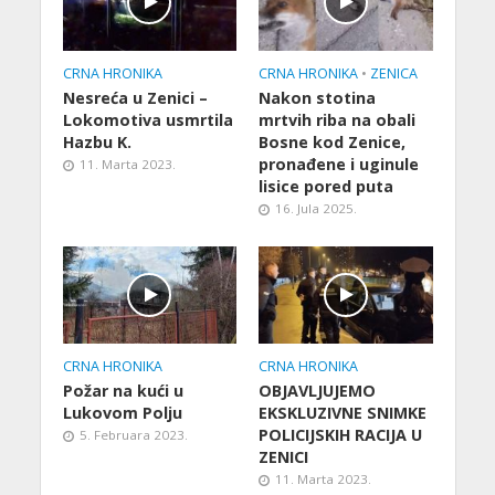
CRNA HRONIKA
CRNA HRONIKA
•
ZENICA
Nesreća u Zenici –
Nakon stotina
Lokomotiva usmrtila
mrtvih riba na obali
Hazbu K.
Bosne kod Zenice,
pronađene i uginule
11. Marta 2023.
lisice pored puta
16. Jula 2025.
CRNA HRONIKA
CRNA HRONIKA
Požar na kući u
OBJAVLJUJEMO
Lukovom Polju
EKSKLUZIVNE SNIMKE
POLICIJSKIH RACIJA U
5. Februara 2023.
ZENICI
11. Marta 2023.