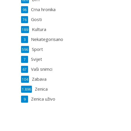
Crna hronika
98
Gosti
76
Kultura
189
Nekategorisano
3
Sport
596
Svijet
7
Vaši snimci
67
Zabava
104
Zenica
1.896
Zenica uživo
9