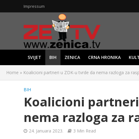
Impressum
SVIJET
BIH
ZENICA
CRNA HRONIKA
KUL
Home
»
Koalicioni partneri u ZDK-u tvrde da nema razloga za rasp
BIH
Koalicioni partner
nema razloga za ra
24. Januara 2023.
3 Min Read