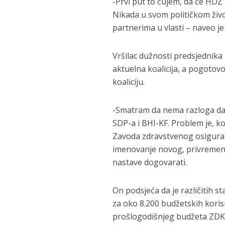
-Prvi put to čujem, da će HDZ 
Nikada u svom političkom živ
partnerima u vlasti – naveo je
Vršilac dužnosti predsjednika
aktuelna koalicija, a pogotovo,
koaliciju.
-Smatram da nema razloga da s
SDP-a i BHI-KF. Problem je, k
Zavoda zdravstvenog osiguran
imenovanje novog, privremenog
nastave dogovarati.
On podsjeća da je različitih s
za oko 8.200 budžetskih koris
prošlogodišnjeg budžeta ZDK-a