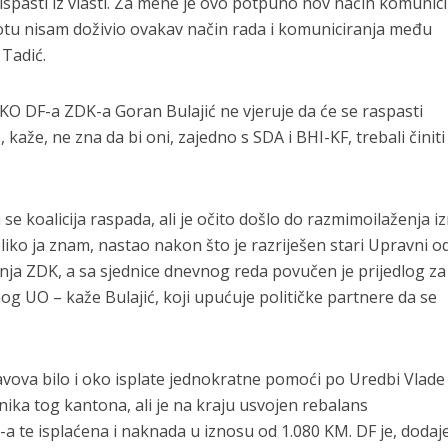
ispasti iz vlasti. Za mene je ovo potpuno nov način komunici
otu nisam doživio ovakav način rada i komuniciranja među
 Tadić.
 KO DF-a ZDK-a Goran Bulajić ne vjeruje da će se raspasti
 kaže, ne zna da bi oni, zajedno s SDA i BHI-KF, trebali činit
e koalicija raspada, ali je očito došlo do razmimoilaženja 
oliko ja znam, nastao nakon što je razriješen stari Upravni 
ja ZDK, a sa sjednice dnevnog reda povučen je prijedlog za
 UO – kaže Bulajić, koji upućuje političke partnere da se
tavova bilo i oko isplate jednokratne pomoći po Uredbi Vlade
nika tog kantona, ali je na kraju usvojen rebalans
 te isplaćena i naknada u iznosu od 1.080 KM. DF je, dodaje