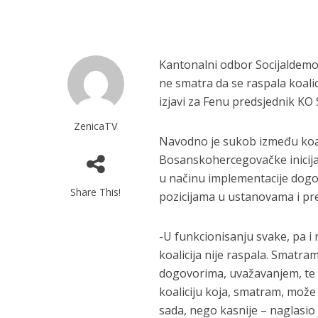
Kantonalni odbor Socijaldemo
ne smatra da se raspala koalic
izjavi za Fenu predsjednik K
ZenicaTV
Navodno je sukob između koali
Bosanskohercegovačke inicija
u načinu implementacije dogov
Share This!
pozicijama u ustanovama i pre
-U funkcionisanju svake, pa i 
koalicija nije raspala. Smatr
dogovorima, uvažavanjem, te d
koaliciju koja, smatram, može 
sada, nego kasnije – naglasio