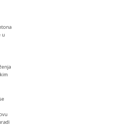
ntona
e u
ženja
skim
se
 ovu
uradi