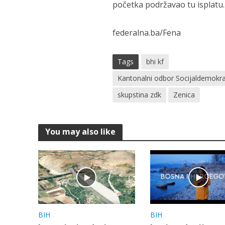
početka podržavao tu isplatu.
federalna.ba/Fena
Tags
bhi kf
Kantonalni odbor Socijaldemokra
skupstina zdk
Zenica
You may also like
BIH
BIH