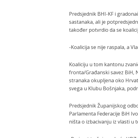
Predsjednik BHI-KF i gradonač
sastanaka, ali je potpredsjed
također potvrdio da se koalicij
-Koalicija se nije raspala, a 
Koaliciju u tom kantonu zvani
fronta/Građanski savez BiH, N
stranaka okupljena oko Hrvat
svega u Klubu Bošnjaka, podrž
Predsjednik Županijskog odb
Parlamenta Federacije BiH Iv
ništa o izbacivanju iz vlasti 