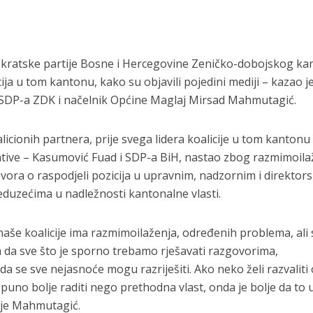
kratske partije Bosne i Hercegovine Zeničko-dobojskog ka
ija u tom kantonu, kako su objavili pojedini mediji – kazao j
O SDP-a ZDK i načelnik Općine Maglaj Mirsad Mahmutagić.
cionih partnera, prije svega lidera koalicije u tom kantonu
tive – Kasumović Fuad i SDP-a BiH, nastao zbog razmimoila
ora o raspodjeli pozicija u upravnim, nadzornim i direktor
duzećima u nadležnosti kantonalne vlasti.
naše koalicije ima razmimoilaženja, određenih problema, ali 
am da sve što je sporno trebamo rješavati razgovorima,
a se sve nejasnoće mogu razriješiti. Ako neko želi razvaliti
puno bolje raditi nego prethodna vlast, onda je bolje da to 
 je Mahmutagić.