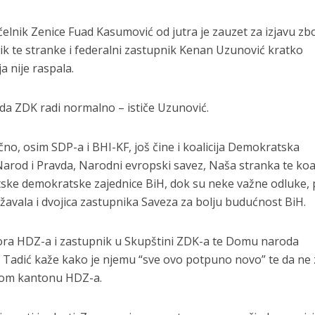
elnik Zenice Fuad Kasumović od jutra je zauzet za izjavu zb
nik te stranke i federalni zastupnik Kenan Uzunović kratko
a nije raspala.
Vlada ZDK radi normalno – ističe Uzunović.
čno, osim SDP-a i BHI-KF, još čine i koalicija Demokratska
arod i Pravda, Narodni evropski savez, Naša stranka te koal
ske demokratske zajednice BiH, dok su neke važne odluke, p
avala i dvojica zastupnika Saveza za bolju budućnost BiH.
ora HDZ-a i zastupnik u Skupštini ZDK-a te Domu naroda
o Tadić kaže kako je njemu “sve ovo potpuno novo” te da ne
u tom kantonu HDZ-a.