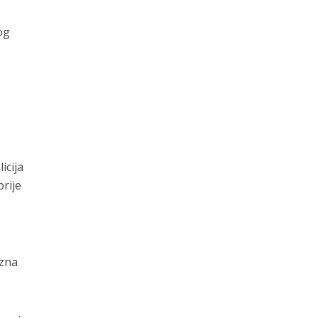
og
icija
rije
 zna