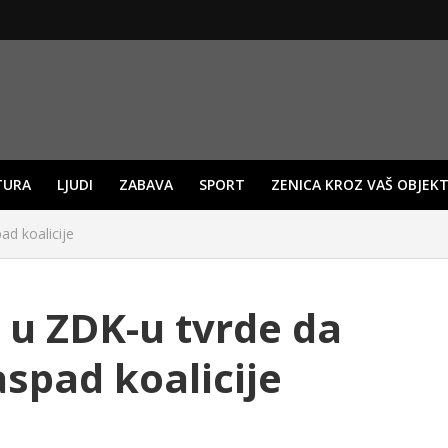
TURA
LJUDI
ZABAVA
SPORT
ZENICA KROZ VAŠ OBJEKT
ad koalicije
i u ZDK-u tvrde da
spad koalicije