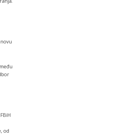
ranja.
i novu
između
odbor
 FBiH
, od